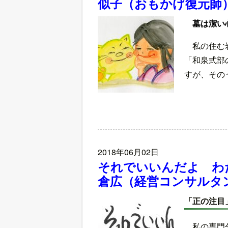
似子（おもかげ復元師
墓は潔い
私の住む
「和泉式部
すが、その
2018年06月02日
それでいいんだよ わ
倉広（経営コンサルタ
「正の注目
私の専門