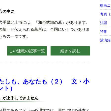
）
動画ニ
心の中に
寄稿（
岩手県北上市には、「和泉式部の墓」があります。
法話
の墓」と伝えられる墓所は、全国にいくつかありま
特集
うちの一つです。
講演録
この連載の記事一覧
続きを読む
たしも、あなたも（２） 文・小
ント）
」が上手にできません
分野であるアドラー心理学では、勇気づけの基本と