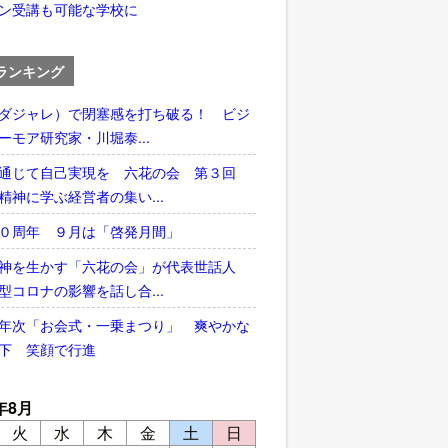
ン受講も可能な学校に
ランキング
ダジャレ）で閉塞感を打ち破る！ ビジ
ーモア研究家・川堀泰...
通じて自己実現を 六花の会 第３回
精神に学ぶ経営者の集い...
５０周年 ９月は「啓発月間」
神を生かす「六花の会」が代表世話人
型コロナの影響を話し合...
年次「お会式・一乗まつり」 爽やかな
下 笑顔で行進
年8月
火
水
木
金
土
日