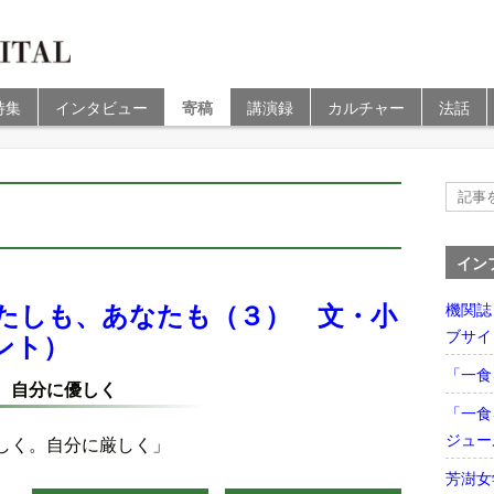
特集
インタビュー
寄稿
講演録
カルチャー
法話
イン
たしも、あなたも（３） 文・小
機関誌
ブサイ
ント）
「一食
。自分に優しく
「一食
ジュー
しく。自分に厳しく」
芳澍女