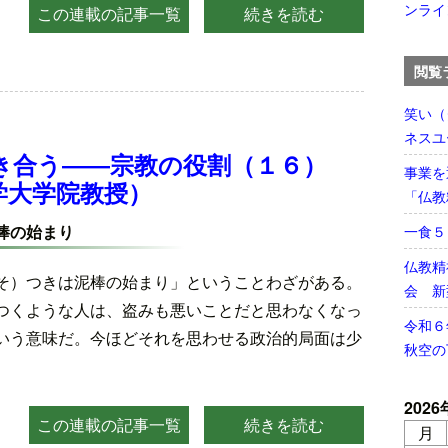
ンライ
この連載の記事一覧
続きを読む
閲覧
笑い（
ネスユ
き合う――宗教の役割（１６）
事業を
学大学院教授）
「仏教
棒の始まり
一食
仏教精
そ）つきは泥棒の始まり」ということわざがある。
会 新
つくような人は、盗みも悪いことだと思わなくなっ
令和６
いう意味だ。今ほどそれを思わせる政治的局面は少
秋空の
。
2026
この連載の記事一覧
続きを読む
月