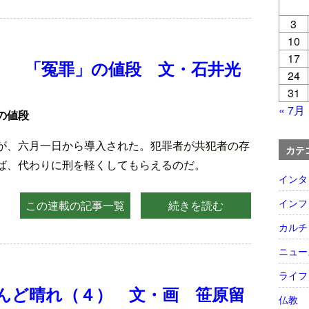
3
10
17
） 「冤罪」の値段 文・石井光
24
31
« 7月
の値段
が、六月一日から導入された。犯罪者が共犯者の存
カテ
ば、代わりに刑を軽くしてもらえるのだ。
インタ
インフ
この連載の記事一覧
続きを読む
カルチ
ニュー
ライフ
んど晴れ（４） 文・画 笹原留
仏教