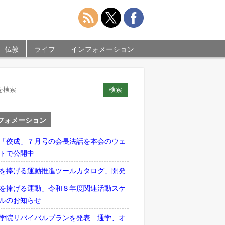
仏教
ライフ
インフォメーション
フォメーション
「佼成」７月号の会長法話を本会のウェ
トで公開中
を捧げる運動推進ツールカタログ」開発
を捧げる運動」令和８年度関連活動スケ
ルのお知らせ
学院リバイバルプランを発表 通学、オ