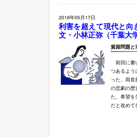
2018年05月17日
利害を超えて現代と向
文・小林正弥（千葉大
貧困問題と
前回に書
つあるよう
った。両首
の悲劇の歴
た。希望を
だと改めて