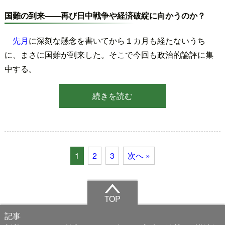
国難の到来――再び日中戦争や経済破綻に向かうのか？
先月
に深刻な懸念を書いてから１カ月も経たないうち
に、まさに国難が到来した。そこで今回も政治的論評に集
中する。
続きを読む
1
2
3
次へ »
TOP
記事