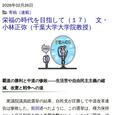
2026年02月26日
寄稿（連載）
栄福の時代を目指して（１７） 文・
小林正弥（千葉大学大学院教授）
覇道の勝利と中道の惨敗――生活苦や自由民主主義の縮
減、改憲と戦争への道
衆議院議員総選挙の結果、自民党が圧勝して中道改革連
合は惨敗した。
前回
述べたように、この選挙は、権力保持