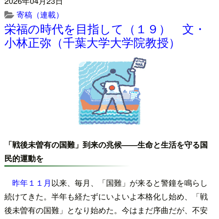
2026年04月23日
寄稿（連載）
栄福の時代を目指して（１９） 文・
小林正弥（千葉大学大学院教授）
「戦後未曽有の国難」到来の兆候――生命と生活を守る国
民的運動を
昨年１１月
以来、毎月、「国難」が来ると警鐘を鳴らし
続けてきた。半年も経たずにいよいよ本格化し始め、「戦
後未曽有の国難」となり始めた。今はまだ序曲だが、不安