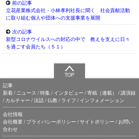
前の記事
立花産業株式会社・小林孝利社長に聞く 社会貢献活動
に取り組む個人や団体への支援事業を展開
次の記事
新型コロナウイルスへの対応の中で 教えを支えに日々
を過ごす会員たち（５１）
TOP
記事
新着
ニュース
特集
インタビュー
寄稿（連載）
講演録
カルチャー
法話
仏教
ライフ
インフォメーション
会社情報
会社概要
プライバシーポリシー
サイトポリシー
お問い
合わせ