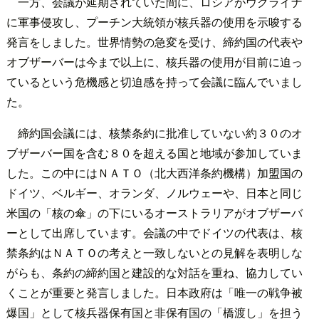
一方、会議が延期されていた間に、ロシアがウクライナ
に軍事侵攻し、プーチン大統領が核兵器の使用を示唆する
発言をしました。世界情勢の急変を受け、締約国の代表や
オブザーバーは今まで以上に、核兵器の使用が目前に迫っ
ているという危機感と切迫感を持って会議に臨んでいまし
た。
締約国会議には、核禁条約に批准していない約３０のオ
ブザーバー国を含む８０を超える国と地域が参加していま
した。この中にはＮＡＴＯ（北大西洋条約機構）加盟国の
ドイツ、ベルギー、オランダ、ノルウェーや、日本と同じ
米国の「核の傘」の下にいるオーストラリアがオブザーバ
ーとして出席しています。会議の中でドイツの代表は、核
禁条約はＮＡＴＯの考えと一致しないとの見解を表明しな
がらも、条約の締約国と建設的な対話を重ね、協力してい
くことが重要と発言しました。日本政府は「唯一の戦争被
爆国」として核兵器保有国と非保有国の「橋渡し」を担う