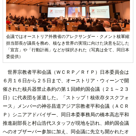
会議ではオーストリア外務省のアレクサンダー・クメント核軍縮
担当部長が議長を務め、核なき世界の実現に向けた決意を記した
「宣言」や「行動計画」などが採択された（写真は全て、同日本
委提供）
世界宗教者平和会議（ＷＣＲＰ／ＲｆＰ）日本委員会は
６月１６日から２５日まで、オーストリア・ウィーンで開
催された核兵器禁止条約の第１回締約国会議（２１～２３
日）に代表団を派遣した。「ストップ！核依存タスクフォ
ース」メンバーの神谷昌道アジア宗教者平和会議（ＡＣＲ
Ｐ）シニアアドバイザー、同日本委事務局の橋本高志平和
推進副部長と村山浩代スタッフが現地を訪れ、締約国会議
へのオブザーバー参加に加え、同会議に先立ち開かれたオ