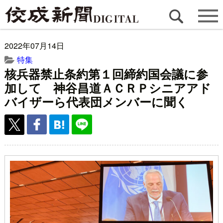
2022年07月14日
特集
核兵器禁止条約第１回締約国会議に参
加して 神谷昌道ＡＣＲＰシニアアド
バイザーら代表団メンバーに聞く