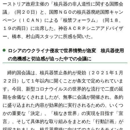
ーストリア政府主催の「核兵器の非人道性に関する国際会
議」（同２０日）と、国際ＮＧＯの核兵器廃絶国際キャン
ペーン（ＩＣＡＮ）による「核禁フォーラム」（同１８、
１９の両日）に出席した。神谷ＡＣＲＰシニアアドバイザ
ー、橋本、村山両スタッフに所感を聞いた。
ロシアのウクライナ侵攻で世界情勢が急変 核兵器使用
の危機感と切迫感が迫った中での会議に
締約国会議は、核兵器禁止条約が発効（２０２１年１月
２２日）して１年以内に開くことが条文で定められていま
す。今回、新型コロナウイルスの世界的な流行で二度の延
期を余儀なくされましたが、無事に会議が開催され、条約
に盛り込まれた内容が効果的に実行されるための、いくつ
かの重要な「決定」、「核なき世界」の実現を目指す「宣
言」、そして具体的な取り組みをまとめた「行動計画」が
採択されました。核兵器廃絶に向けてのさらなるモメンタ