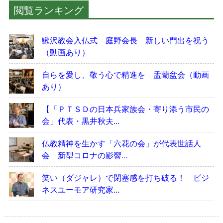
閲覧ランキング
鰍沢教会入仏式 庭野会長 新しい門出を祝う
（動画あり）
自らを愛し、敬う心で精進を 盂蘭盆会（動画
あり）
【「ＰＴＳＤの日本兵家族会・寄り添う市民の
会」代表・黒井秋夫...
仏教精神を生かす「六花の会」が代表世話人
会 新型コロナの影響...
笑い（ダジャレ）で閉塞感を打ち破る！ ビジ
ネスユーモア研究家...