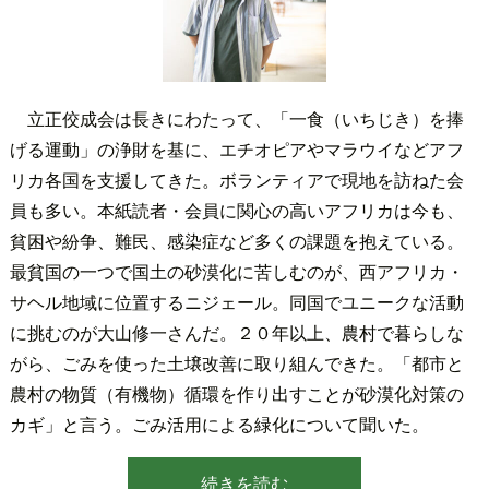
立正佼成会は長きにわたって、「一食（いちじき）を捧
げる運動」の浄財を基に、エチオピアやマラウイなどアフ
リカ各国を支援してきた。ボランティアで現地を訪ねた会
員も多い。本紙読者・会員に関心の高いアフリカは今も、
貧困や紛争、難民、感染症など多くの課題を抱えている。
最貧国の一つで国土の砂漠化に苦しむのが、西アフリカ・
サヘル地域に位置するニジェール。同国でユニークな活動
に挑むのが大山修一さんだ。２０年以上、農村で暮らしな
がら、ごみを使った土壌改善に取り組んできた。「都市と
農村の物質（有機物）循環を作り出すことが砂漠化対策の
カギ」と言う。ごみ活用による緑化について聞いた。
続きを読む