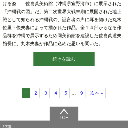
ける姿――佐喜眞美術館（沖縄県宜野湾市）に展示された
「沖縄戦の図」だ。第二次世界大戦末期に展開された地上
戦として知られる沖縄戦の、証言者の声に耳を傾けた丸木
位里・俊夫妻によって描かれた作品。全１４部からなる作
品群を沖縄で展示するため同美術館を建設した佐喜眞道夫
館長に、丸木夫妻が作品に込めた思いを聞いた。
続きを読む
1
2
3
4
5
…
9
次へ »
TOP
記事