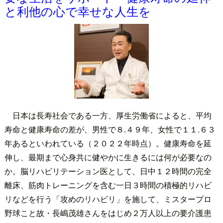
と利他の心で幸せな人生を
日本は長寿社会である一方、厚生労働省によると、平均
寿命と健康寿命の差が、男性で８.４９年、女性で１１.６３
年あるといわれている（２０２２年時点）。健康寿命を延
伸し、最期まで心身共に健やかに生きるには何が必要なの
か。脳リハビリテーション医として、日中１２時間の完全
離床、筋肉トレーニングを含む一日３時間の積極的リハビ
リなどを行う「攻めのリハビリ」を施して、ミスタープロ
野球こと故・長嶋茂雄さんをはじめ２万人以上の要介護患