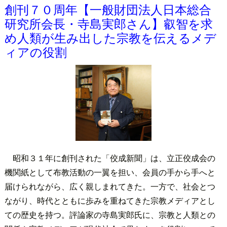
創刊７０周年【一般財団法人日本総合
研究所会長・寺島実郎さん】叡智を求
め人類が生み出した宗教を伝えるメデ
ィアの役割
昭和３１年に創刊された「佼成新聞」は、立正佼成会の
機関紙として布教活動の一翼を担い、会員の手から手へと
届けられながら、広く親しまれてきた。一方で、社会とつ
ながり、時代とともに歩みを重ねてきた宗教メディアとし
ての歴史を持つ。評論家の寺島実郎氏に、宗教と人類との