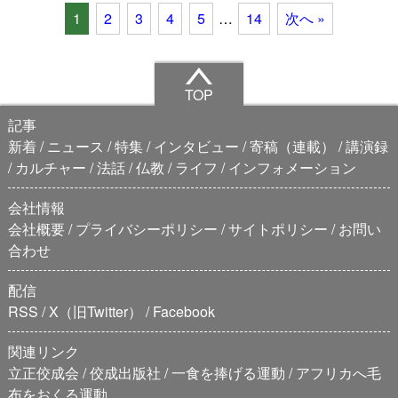
1
2
3
4
5
…
14
次へ »
TOP
記事
新着
ニュース
特集
インタビュー
寄稿（連載）
講演録
カルチャー
法話
仏教
ライフ
インフォメーション
会社情報
会社概要
プライバシーポリシー
サイトポリシー
お問い
合わせ
配信
RSS
X（旧Twitter）
Facebook
関連リンク
立正佼成会
佼成出版社
一食を捧げる運動
アフリカへ毛
布をおくる運動