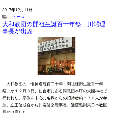
2017年12月11日
ニュース
大和教団の開祖生誕百十年祭 川端理
事長が出席
大和教団の「惟神道統百二十年 開祖様御生誕百十年
祭」が１２月３日、仙台市にある同教団本庁の大國神社で
行われた。宗教を中心に各界からの招待者約２７０人が参
加。立正佼成会から川端健之理事長、近藤雅則東日本教区
長が出席した。