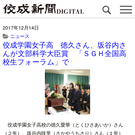
2017年12月14日
ニュース
佼成学園女子高 徳久さん、坂谷内さ
んが文部科学大臣賞 「ＳＧＨ全国高
校生フォーラム」で
佼成学園女子高校の徳久愛華（とくひさあいか）さん
（２年）、坂谷内咲里（さかやうちさり）さん（１年）