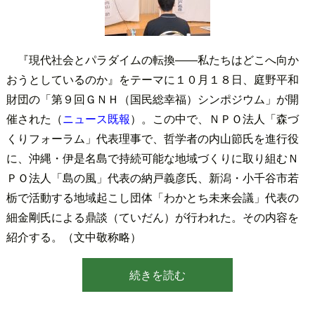
『現代社会とパラダイムの転換――私たちはどこへ向か
おうとしているのか』をテーマに１０月１８日、庭野平和
財団の「第９回ＧＮＨ（国民総幸福）シンポジウム」が開
催された（
ニュース既報
）。この中で、ＮＰＯ法人「森づ
くりフォーラム」代表理事で、哲学者の内山節氏を進行役
に、沖縄・伊是名島で持続可能な地域づくりに取り組むＮ
ＰＯ法人「島の風」代表の納戸義彦氏、新潟・小千谷市若
栃で活動する地域起こし団体「わかとち未来会議」代表の
細金剛氏による鼎談（ていだん）が行われた。その内容を
紹介する。（文中敬称略）
続きを読む