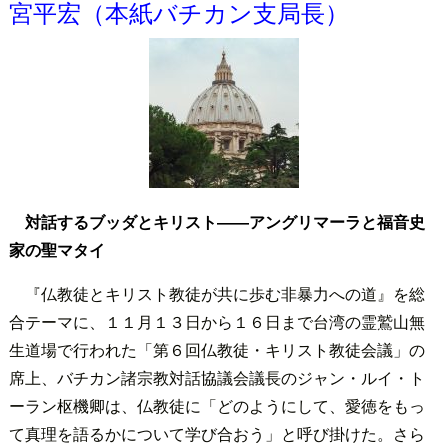
宮平宏（本紙バチカン支局長）
対話するブッダとキリスト――アングリマーラと福音史
家の聖マタイ
『仏教徒とキリスト教徒が共に歩む非暴力への道』を総
合テーマに、１１月１３日から１６日まで台湾の霊鷲山無
生道場で行われた「第６回仏教徒・キリスト教徒会議」の
席上、バチカン諸宗教対話協議会議長のジャン・ルイ・ト
ーラン枢機卿は、仏教徒に「どのようにして、愛徳をもっ
て真理を語るかについて学び合おう」と呼び掛けた。さら