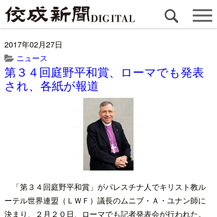
2017年02月27日
ニュース
第３４回庭野平和賞、ローマでも発表
され、各紙が報道
「第３４回庭野平和賞」がパレスチナ人でキリスト教ル
ーテル世界連盟（ＬＷＦ）議長のムニブ・Ａ・ユナン師に
決まり、２月２０日、ローマでも記者発表会が行われた。