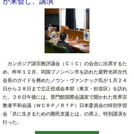
が来会し、講演
カンボジア諸宗教評議会（ＣＩＣ）の会合に出席するた
め、昨年１２月、同国プノンペン市を訪れた庭野光祥次代
会長のガイドを務めたノウン・ヴァンナック氏が１月２４
日から２８日まで立正佼成会本部（東京・杉並区）を訪れ
た。２６日午後には、普門館国際会議室で開かれた世界宗
教者平和会議（ＷＣＲＰ／ＲｆＰ）日本委員会の特別学習
会「共に生きるための難民支援とは」の席上、特別講演を
行った。