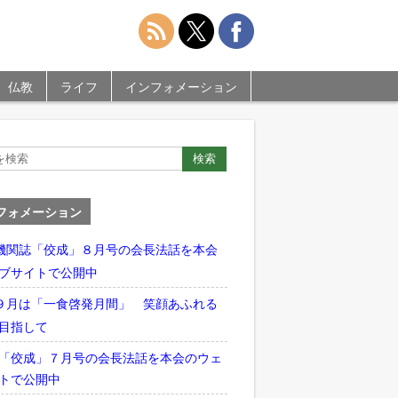
仏教
ライフ
インフォメーション
フォメーション
機関誌「佼成」８月号の会長法話を本会
ブサイトで公開中
９月は「一食啓発月間」 笑顔あふれる
目指して
「佼成」７月号の会長法話を本会のウェ
トで公開中