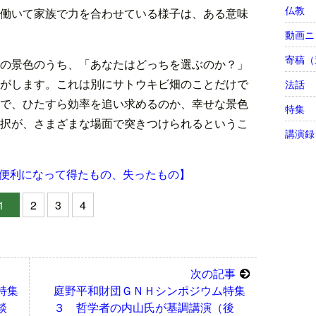
仏教
働いて家族で力を合わせている様子は、ある意味
動画ニ
寄稿（
の景色のうち、「あなたはどっちを選ぶのか？」
がします。これは別にサトウキビ畑のことだけで
法話
で、ひたすら効率を追い求めるのか、幸せな景色
特集
択が、さまざまな場面で突きつけられるというこ
講演録
便利になって得たもの、失ったもの】
1
2
3
4
次の記事
特集
庭野平和財団ＧＮＨシンポジウム特集
談
３ 哲学者の内山氏が基調講演（後