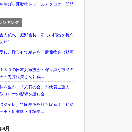
を捧げる運動推進ツールカタログ」開発
ランキング
会入仏式 庭野会長 新しい門出を祝う
あり）
愛し、敬う心で精進を 盂蘭盆会（動画
ＴＳＤの日本兵家族会・寄り添う市民の
表・黒井秋夫さん】戦...
神を生かす「六花の会」が代表世話人
型コロナの影響を話し合...
ダジャレ）で閉塞感を打ち破る！ ビジ
ーモア研究家・川堀泰...
年8月