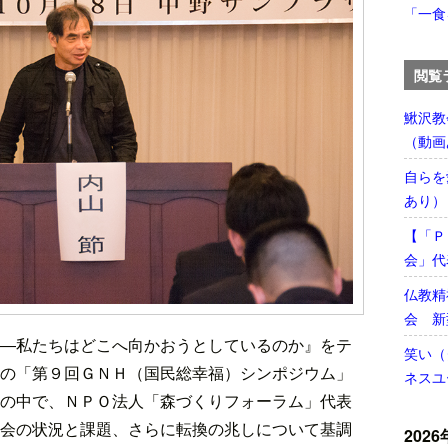
「一食
閲覧
鰍沢教
（動画
自らを
あり）
【「Ｐ
会」代
仏教精
会 新
―私たちはどこへ向かおうとしているのか』をテ
笑い（
の「第９回ＧＮＨ（国民総幸福）シンポジウム」
ネスユ
の中で、ＮＰＯ法人「森づくりフォーラム」代表
会の状況と課題、さらに転換の兆しについて基調
2026