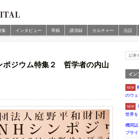
特集
インタビュー
寄稿
講演録
カルチャー
法話
ンポジウム特集２ 哲学者の内山
イン
NEW
のウェ
NEW
世界を
機関誌
ブサイ