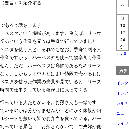
（要旨）を紹介する。
月
3
であろう話をします。
10
17
ーベスタという機械があります。例えば、サトウ
24
切るという作業を元々は手鎌で行っていました
31
ベスタを使う人と、それでもなお、手鎌で刈る人
« 7月
作業ですから、ハーベスタを使って効率良く作業
せん。ただ、ハーベスタは高価であるためリース
カテ
なく、しかもサトウキビはよい値段で売れるわけ
ベスタを使った作業の光景を見ていると、リース
インタ
時間で仕事をしている姿が目に入ってくる。
インフ
行っている人たちがいる。お孫さんも一緒です
カルチ
でいるのかは分かりませんが、とにかく家族が畑
ニュー
ルシートを敷いて皆でお弁当を食べている。ハー
ライフ
刈っている景色――お孫さんがいて、ご夫婦が働