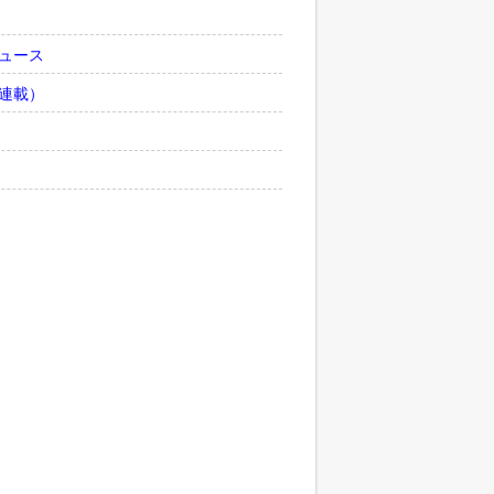
ュース
連載）