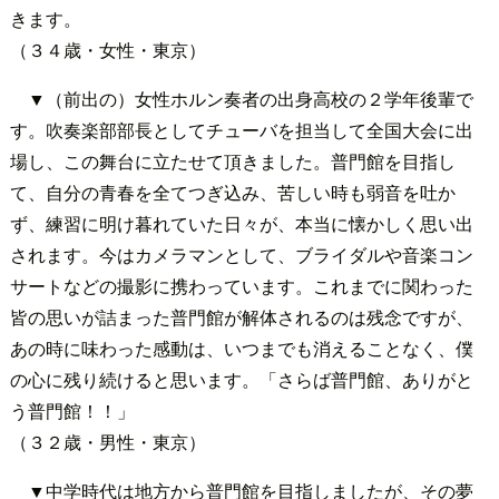
きます。
（３４歳・女性・東京）
▼（前出の）女性ホルン奏者の出身高校の２学年後輩で
す。吹奏楽部部長としてチューバを担当して全国大会に出
場し、この舞台に立たせて頂きました。普門館を目指し
て、自分の青春を全てつぎ込み、苦しい時も弱音を吐か
ず、練習に明け暮れていた日々が、本当に懐かしく思い出
されます。今はカメラマンとして、ブライダルや音楽コン
サートなどの撮影に携わっています。これまでに関わった
皆の思いが詰まった普門館が解体されるのは残念ですが、
あの時に味わった感動は、いつまでも消えることなく、僕
の心に残り続けると思います。「さらば普門館、ありがと
う普門館！！」
（３２歳・男性・東京）
▼中学時代は地方から普門館を目指しましたが、その夢