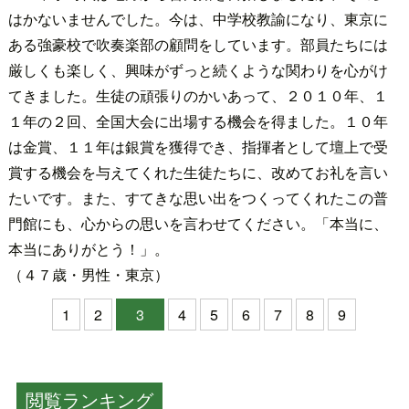
はかないませんでした。今は、中学校教諭になり、東京に
ある強豪校で吹奏楽部の顧問をしています。部員たちには
厳しくも楽しく、興味がずっと続くような関わりを心がけ
てきました。生徒の頑張りのかいあって、２０１０年、１
１年の２回、全国大会に出場する機会を得ました。１０年
は金賞、１１年は銀賞を獲得でき、指揮者として壇上で受
賞する機会を与えてくれた生徒たちに、改めてお礼を言い
たいです。また、すてきな思い出をつくってくれたこの普
門館にも、心からの思いを言わせてください。「本当に、
本当にありがとう！」。
（４７歳・男性・東京）
1
2
3
4
5
6
7
8
9
閲覧ランキング