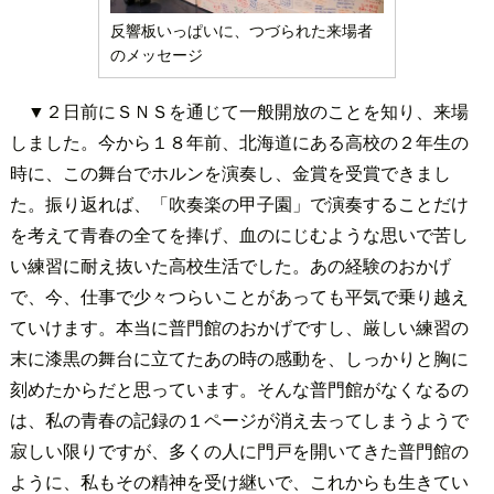
反響板いっぱいに、つづられた来場者
のメッセージ
▼２日前にＳＮＳを通じて一般開放のことを知り、来場
しました。今から１８年前、北海道にある高校の２年生の
時に、この舞台でホルンを演奏し、金賞を受賞できまし
た。振り返れば、「吹奏楽の甲子園」で演奏することだけ
を考えて青春の全てを捧げ、血のにじむような思いで苦し
い練習に耐え抜いた高校生活でした。あの経験のおかげ
で、今、仕事で少々つらいことがあっても平気で乗り越え
ていけます。本当に普門館のおかげですし、厳しい練習の
末に漆黒の舞台に立てたあの時の感動を、しっかりと胸に
刻めたからだと思っています。そんな普門館がなくなるの
は、私の青春の記録の１ページが消え去ってしまうようで
寂しい限りですが、多くの人に門戸を開いてきた普門館の
ように、私もその精神を受け継いで、これからも生きてい