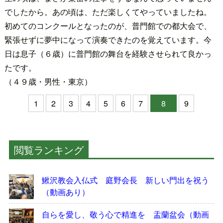
でしたから。あの頃は、ただ楽しくてやっていましたね。
初めてのコンクールとなったのが、普門館での都大会で、
緊張せずに夢中になって演奏できたのを覚えています。今
日は息子（６歳）に普門館の舞台を経験させられて良かっ
たです。
（４９歳・男性・東京）
1
2
3
4
5
6
7
8
9
閲覧ランキング
鰍沢教会入仏式 庭野会長 新しい門出を祝う
（動画あり）
自らを愛し、敬う心で精進を 盂蘭盆会（動画