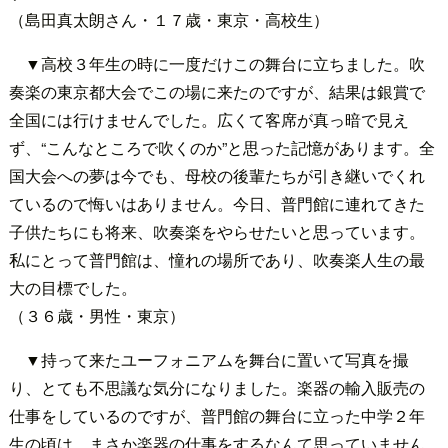
（島田真太朗さん・１７歳・東京・高校生）
▼高校３年生の時に一度だけこの舞台に立ちました。吹
奏楽の東京都大会でこの場に来たのですが、結果は銀賞で
全国には行けませんでした。広くて客席が真っ暗で見え
ず、“こんなところで吹くのか”と思った記憶があります。全
国大会への夢は今でも、母校の後輩たちが引き継いでくれ
ているので悔いはありません。今日、普門館に連れてきた
子供たちにも将来、吹奏楽をやらせたいと思っています。
私にとって普門館は、憧れの場所であり、吹奏楽人生の最
大の目標でした。
（３６歳・男性・東京）
▼持って来たユーフォニアムを舞台に置いて写真を撮
り、とても不思議な気分になりました。楽器の輸入販売の
仕事をしているのですが、普門館の舞台に立った中学２年
生の頃は、まさか楽器の仕事をするなんて思っていません