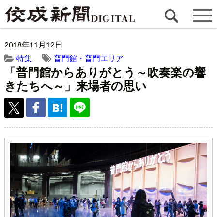
2018年11月12日
特集
普門館・普門エリア
「普門館からありがとう～吹奏楽の響
きたちへ～」来場者の思い