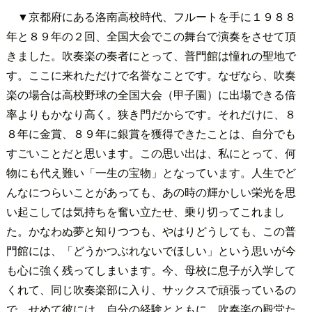
▼京都府にある洛南高校時代、フルートを手に１９８８
年と８９年の２回、全国大会でこの舞台で演奏をさせて頂
きました。吹奏楽の奏者にとって、普門館は憧れの聖地で
す。ここに来れただけで名誉なことです。なぜなら、吹奏
楽の場合は高校野球の全国大会（甲子園）に出場できる倍
率よりもかなり高く。狭き門だからです。それだけに、８
８年に金賞、８９年に銀賞を獲得できたことは、自分でも
すごいことだと思います。この思い出は、私にとって、何
物にも代え難い「一生の宝物」となっています。人生でど
んなにつらいことがあっても、あの時の輝かしい栄光を思
い起こしては気持ちを奮い立たせ、乗り切ってこれまし
た。かなわぬ夢と知りつつも、やはりどうしても、この普
門館には、「どうかつぶれないでほしい」という思いが今
も心に強く残ってしまいます。今、母校に息子が入学して
くれて、同じ吹奏楽部に入り、サックスで頑張っているの
で、せめて彼には、自分の経験とともに、吹奏楽の殿堂た