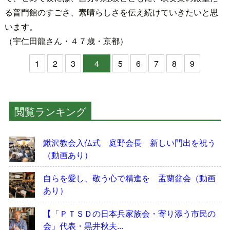
る普門館のすごさ、素晴らしさを伝え続けていきたいと思
います。
（宇仁田龍さん・４７歳・京都）
1
2
3
4
5
6
7
8
9
閲覧ランキング
鰍沢教会入仏式 庭野会長 新しい門出を祝う
（動画あり）
自らを愛し、敬う心で精進を 盂蘭盆会（動画
あり）
【「ＰＴＳＤの日本兵家族会・寄り添う市民の
会」代表・黒井秋夫...