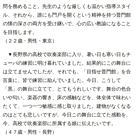
問を務めること。先生のような厳しくも温かい指導スタイ
ル、それから、誰にも門戸を開くという精神を持つ普門館
の懐の深さの両方を受け継いで、心の広い教諭になること
を目指します。
（２２歳・男性・東京）
▼長野県の高校で吹奏楽部に入り、暑い日も寒い日もチ
ューバの練習に明け暮れていました。結果的にこの舞台に
は立てませんでしたが、それでも、「目指せ普門館」を合
言葉に、皆で練習に励んでいました。今日、こうして
「黒」の舞台に立てて、とてもうれしいです。舞台の色合
いや匂い、楽器の響き、床の感触などを、体全体で味わい
たくて、一つ一つ敏感に感じ取りました。建物がなくなる
のはとても悲しいですが、今日この舞台に立てた感動を、
今、高校で吹奏楽部に所属する娘に伝えたいです。
（４７歳・男性・長野）