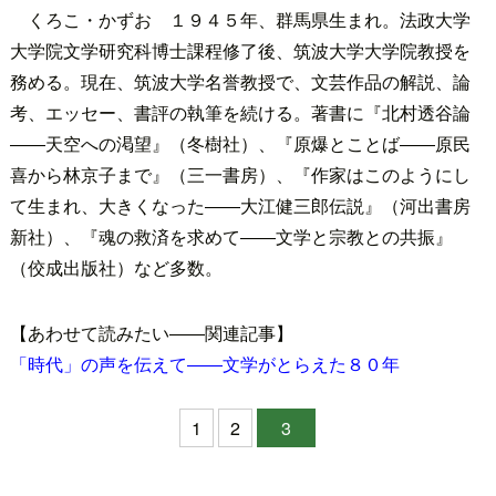
くろこ・かずお １９４５年、群馬県生まれ。法政大学
大学院文学研究科博士課程修了後、筑波大学大学院教授を
務める。現在、筑波大学名誉教授で、文芸作品の解説、論
考、エッセー、書評の執筆を続ける。著書に『北村透谷論
――天空への渇望』（冬樹社）、『原爆とことば――原民
喜から林京子まで』（三一書房）、『作家はこのようにし
て生まれ、大きくなった――大江健三郎伝説』（河出書房
新社）、『魂の救済を求めて――文学と宗教との共振』
（佼成出版社）など多数。
【あわせて読みたい――関連記事】
「時代」の声を伝えて――文学がとらえた８０年
1
2
3