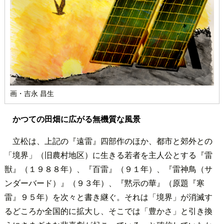
画・吉永 昌生
かつての田畑に広がる無機質な風景
立松は、上記の『遠雷』四部作のほか、都市と郊外との
「境界」（旧農村地区）に生きる若者を主人公とする『雷
獣』（１９８８年）、『百雷』（９１年）、『雷神鳥（サ
ンダーバード）』（９３年）、『黙示の華』（原題『寒
雷』９５年）を次々と書き継ぐ。それは「境界」が消滅す
るどころか全国的に拡大し、そこでは「豊かさ」と引き換