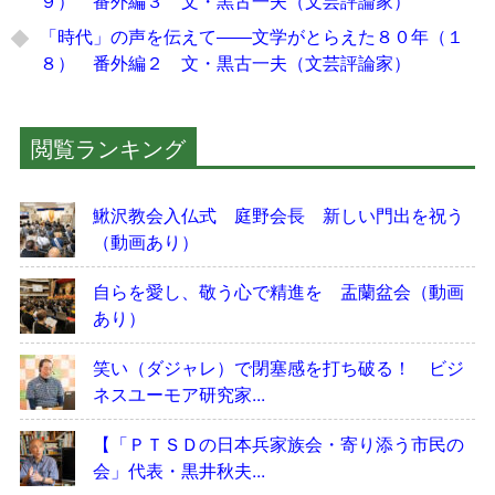
９） 番外編３ 文・黒古一夫（文芸評論家）
「時代」の声を伝えて――文学がとらえた８０年（１
８） 番外編２ 文・黒古一夫（文芸評論家）
閲覧ランキング
鰍沢教会入仏式 庭野会長 新しい門出を祝う
（動画あり）
自らを愛し、敬う心で精進を 盂蘭盆会（動画
あり）
笑い（ダジャレ）で閉塞感を打ち破る！ ビジ
ネスユーモア研究家...
【「ＰＴＳＤの日本兵家族会・寄り添う市民の
会」代表・黒井秋夫...