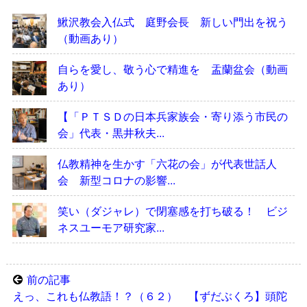
鰍沢教会入仏式 庭野会長 新しい門出を祝う
（動画あり）
自らを愛し、敬う心で精進を 盂蘭盆会（動画
あり）
【「ＰＴＳＤの日本兵家族会・寄り添う市民の
会」代表・黒井秋夫...
仏教精神を生かす「六花の会」が代表世話人
会 新型コロナの影響...
笑い（ダジャレ）で閉塞感を打ち破る！ ビジ
ネスユーモア研究家...
前の記事
えっ、これも仏教語！？（６２） 【ずだぶくろ】頭陀