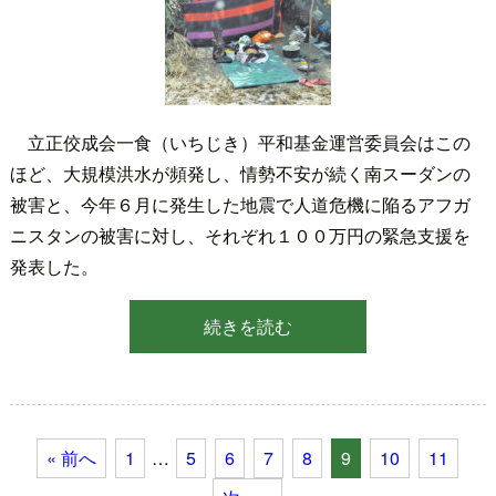
立正佼成会一食（いちじき）平和基金運営委員会はこの
ほど、大規模洪水が頻発し、情勢不安が続く南スーダンの
被害と、今年６月に発生した地震で人道危機に陥るアフガ
ニスタンの被害に対し、それぞれ１００万円の緊急支援を
発表した。
続きを読む
« 前へ
1
…
5
6
7
8
9
10
11