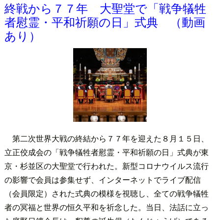
終戦から７７年 大聖堂で「戦争犠牲
者慰霊・平和祈願の日」式典 （動画
あり）
第二次世界大戦の終結から７７年を迎えた８月１５日、
立正佼成会の「戦争犠牲者慰霊・平和祈願の日」式典が東
京・杉並区の大聖堂で行われた。新型コロナウイルス流行
の影響で会員は参集せず、インターネットでライブ配信
（会員限定）された式典の模様を視聴し、全ての戦争犠牲
者の冥福と世界の恒久平和を祈念した。当日、法話に立っ