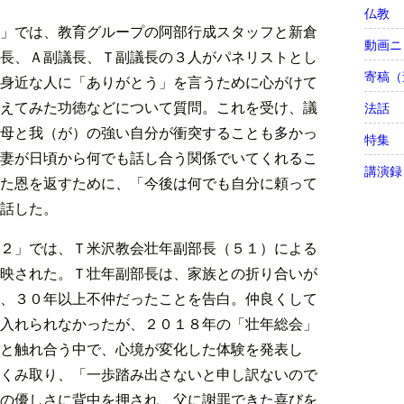
仏教
」では、教育グループの阿部行成スタッフと新倉
動画ニ
長、Ａ副議長、Ｔ副議長の３人がパネリストとし
寄稿（
身近な人に「ありがとう」を言うために心がけて
えてみた功徳などについて質問。これを受け、議
法話
母と我（が）の強い自分が衝突することも多かっ
特集
妻が日頃から何でも話し合う関係でいてくれるこ
講演録
た恩を返すために、「今後は何でも自分に頼って
話した。
２」では、Ｔ米沢教会壮年副部長（５１）による
映された。Ｔ壮年副部長は、家族との折り合いが
、３０年以上不仲だったことを告白。仲良くして
入れられなかったが、２０１８年の「壮年総会」
と触れ合う中で、心境が変化した体験を発表し
くみ取り、「一歩踏み出さないと申し訳ないので
の優しさに背中を押され、父に謝罪できた喜びを