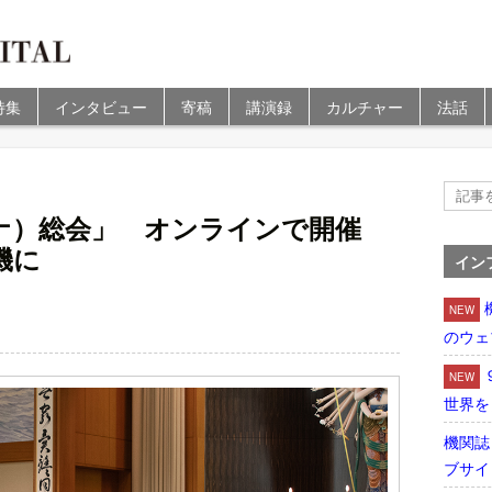
特集
インタビュー
寄稿
講演録
カルチャー
法話
ナ）総会」 オンラインで開催
機に
イン
NEW
のウェ
NEW
世界を
機関誌
ブサイ