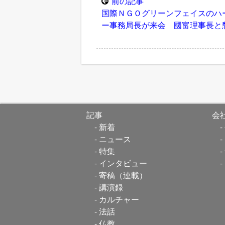
前の記事
国際ＮＧＯグリーンフェイスのハ
ー事務局長が来会 國富理事長と
記事
会
新着
ニュース
特集
インタビュー
寄稿（連載）
講演録
カルチャー
法話
仏教