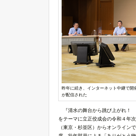
昨年に続き、インターネット中継で開
が配信された
『清水の舞台から跳び上がれ！ 
をテーマに立正佼成会の令和４年次
（東京・杉並区）からオンラインで
席。壮年部員による「ありがとう物