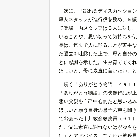
次に、「跳ねるディスカッション
康友スタッフが進行役を務め、Ｅ議
て登場。両スタッフは３人に対し、
いることや、思い切って気持ちを伝
長は、気丈で人に頼ることが苦手な
た過去を吐露した上で、母と自分の
とに感謝を示した。生み育ててくれ
ほしいと、母に素直に言いたい」と
続く「ありがとう物語 Ｐａｒｔ
「ありがとう物語」の映像作品が上
悪い父親を自己中心的だと思い込み
ほしいと願う自身の息子の声も聞き
で出会った市川教会教務員（６１）
た。父に素直に謝れないはがゆさを
は」とアドバイスしてくれた教務員