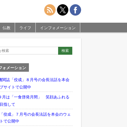
仏教
ライフ
インフォメーション
フォメーション
機関誌「佼成」８月号の会長法話を本会
ブサイトで公開中
９月は「一食啓発月間」 笑顔あふれる
目指して
「佼成」７月号の会長法話を本会のウェ
トで公開中