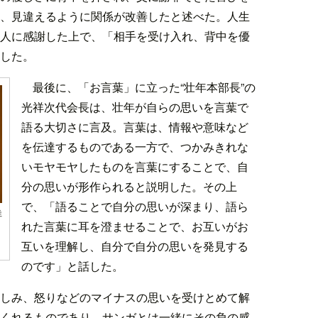
、見違えるように関係が改善したと述べた。人生
人に感謝した上で、「相手を受け入れ、背中を優
した。
最後に、「お言葉」に立った“壮年本部長”の
光祥次代会長は、壮年が自らの思いを言葉で
語る大切さに言及。言葉は、情報や意味など
を伝達するものである一方で、つかみきれな
いモヤモヤしたものを言葉にすることで、自
分の思いが形作られると説明した。その上
で、「語ることで自分の思いが深まり、語ら
祥
れた言葉に耳を澄ませることで、お互いがお
互いを理解し、自分で自分の思いを発見する
のです」と話した。
しみ、怒りなどのマイナスの思いを受けとめて解
くれるものであり、サンガとは一緒にその負の感