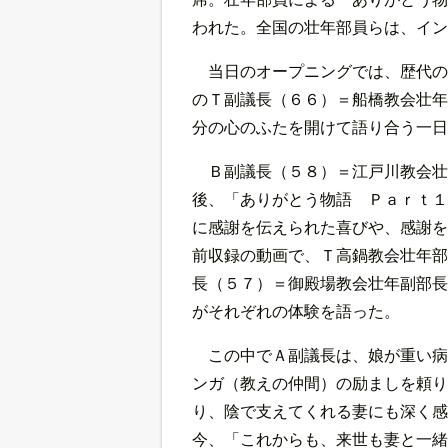
われた。全国の壮年部員らは、イン
当日のオープニングでは、歴代の
のＴ副議長（６６）＝船橋教会壮年
分の心のふたを開けて語り合う一日
Ｂ副議長（５８）＝江戸川教会壮
後、「ありがとう物語 Ｐａｒｔ１
に感謝を伝えられた喜びや、感謝を
前収録の動画で、Ｔ高鍋教会壮年部
長（５７）＝御殿場教会壮年副部長
がそれぞれの体験を語った。
この中でＡ副議長は、娘が重い病
ンガ（教えの仲間）の励ましを頼り
り、陰で支えてくれる妻にも深く感
今、「これからも、来世も妻と一緒