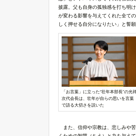
披露。父も自身の孤独感を打ち明け
が変わる影響を与えてくれた全ての
しく押せる自分になりたい」と誓願
「お言葉」に立った“壮年本部長”の光
次代会長は、壮年が自らの思いを言葉
で語る大切さを説いた
また、信仰や宗教は、悲しみや苦
くための智慧（ちえ）と力を与えて