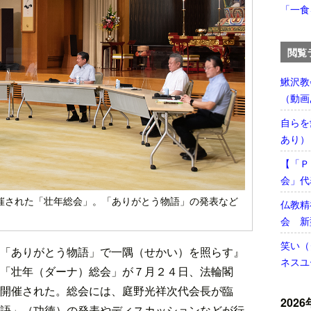
「一食
閲覧
鰍沢教
（動画
自らを
あり）
【「Ｐ
会」代
催された「壮年総会」。「ありがとう物語」の発表など
仏教精
会 新
笑い（
「ありがとう物語」で一隅（せかい）を照らす』
ネスユ
「壮年（ダーナ）総会」が７月２４日、法輪閣
開催された。総会には、庭野光祥次代会長が臨
2026
語」（功徳）の発表やディスカッションなどが行