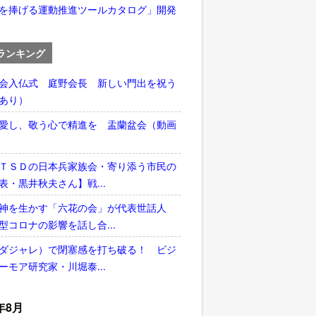
を捧げる運動推進ツールカタログ」開発
ランキング
会入仏式 庭野会長 新しい門出を祝う
あり）
愛し、敬う心で精進を 盂蘭盆会（動画
ＴＳＤの日本兵家族会・寄り添う市民の
表・黒井秋夫さん】戦...
神を生かす「六花の会」が代表世話人
型コロナの影響を話し合...
ダジャレ）で閉塞感を打ち破る！ ビジ
ーモア研究家・川堀泰...
年8月