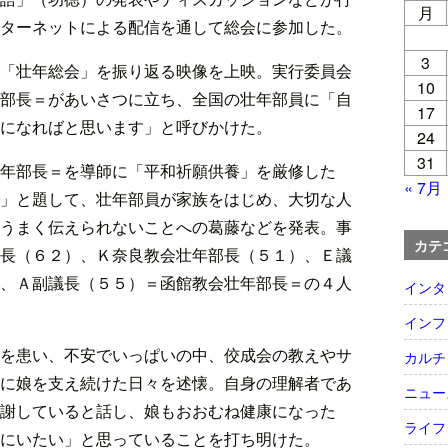
月
ターネットによる配信を通して総会に参加した。
3
「壮年総会」を振り返る映像を上映。実行委員会
10
部長＝があいさつに立ち、全国の壮年部員に「自
17
になればと思います」と呼びかけた。
24
31
年部長＝を導師に「平和祈願供養」を厳修した
« 7月
」と題して、壮年部員が家族をはじめ、大切な人
うまく伝えられないことへの葛藤などを発表。事
カテ
長（６２）、Ｋ奈良教会壮年部長（５１）、Ｅ議
、Ａ副議長（５５）＝函館教会壮年部長＝の４人
インタ
インフ
を患い、不安でいっぱいの中、佼成会の教えやサ
カルチ
に娘を支え続けた日々を述懐。自身の理解者であ
ニュー
謝していると話し、娘もおおむね健康になった
ライフ
にいたい」と思っていることを打ち明けた。