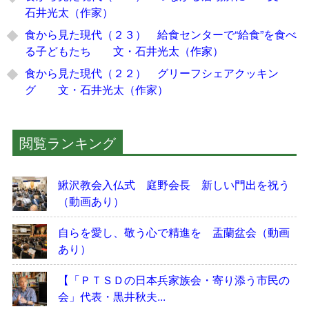
石井光太（作家）
食から見た現代（２３） 給食センターで“給食”を食べ
る子どもたち 文・石井光太（作家）
食から見た現代（２２） グリーフシェアクッキン
グ 文・石井光太（作家）
閲覧ランキング
鰍沢教会入仏式 庭野会長 新しい門出を祝う
（動画あり）
自らを愛し、敬う心で精進を 盂蘭盆会（動画
あり）
【「ＰＴＳＤの日本兵家族会・寄り添う市民の
会」代表・黒井秋夫...