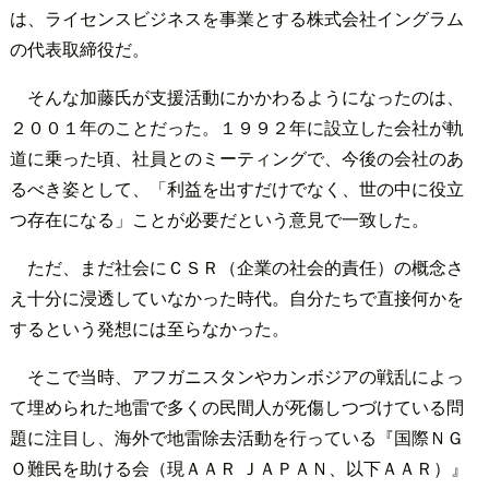
は、ライセンスビジネスを事業とする株式会社イングラム
の代表取締役だ。
そんな加藤氏が支援活動にかかわるようになったのは、
２００１年のことだった。１９９２年に設立した会社が軌
道に乗った頃、社員とのミーティングで、今後の会社のあ
るべき姿として、「利益を出すだけでなく、世の中に役立
つ存在になる」ことが必要だという意見で一致した。
ただ、まだ社会にＣＳＲ（企業の社会的責任）の概念さ
え十分に浸透していなかった時代。自分たちで直接何かを
するという発想には至らなかった。
そこで当時、アフガニスタンやカンボジアの戦乱によっ
て埋められた地雷で多くの民間人が死傷しつづけている問
題に注目し、海外で地雷除去活動を行っている『国際ＮＧ
Ｏ難民を助ける会（現ＡＡＲ ＪＡＰＡＮ、以下ＡＡＲ）』