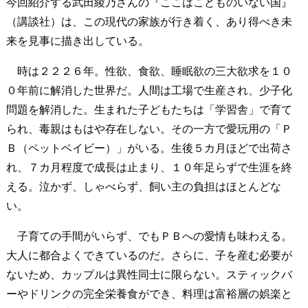
今回紹介する武田綾乃さんの『ここはこどものいない国』
（講談社）は、この現代の家族が行き着く、あり得べき未
来を見事に描き出している。
時は２２２６年。性欲、食欲、睡眠欲の三大欲求を１０
０年前に解消した世界だ。人間は工場で生産され、少子化
問題を解消した。生まれた子どもたちは「学習舎」で育て
られ、毒親はもはや存在しない。その一方で愛玩用の「Ｐ
Ｂ（ペットベイビー）」がいる。生後５カ月ほどで出荷さ
れ、７カ月程度で成長は止まり、１０年足らずで生涯を終
える。泣かず、しゃべらず、飼い主の負担はほとんどな
い。
子育ての手間がいらず、でもＰＢへの愛情も味わえる。
大人に都合よくできているのだ。さらに、子を産む必要が
ないため、カップルは異性同士に限らない。スティックバ
ーやドリンクの完全栄養食ができ、料理は富裕層の娯楽と