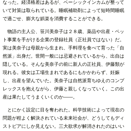
なった。経済格差はあるが、ベーシックインカムが整って
いて対策は取られている。睡眠補助剤によって短時間睡眠
で過ごせ、膨大な娯楽を消費することができる。
物語の主人公、笹川美奈子は２８歳、薬品や出産・ペッ
ト事業を手がける企業の登録社員（正社員ではない）だ。
実は美奈子は母親から生まれ、手料理を食べて育った「自
然派」出身だ。世間一般には忌避されているから、出自は
隠している。そんな美奈子の前に新人の正社員、伊藤類が
現れる。彼女は工場生まれであるにもかかわらず、妊娠
し、出産を望んでいた。美奈子は自然派育ちゆえのコンプ
レックスを抱えながら、伊藤と親しくなっていく。この出
産は果たしてうまくいくのか――。
とにかく設定に目を奪われた。科学技術によって現在の
問題が程よく解決されている未来社会が、どうしてもディ
ストピアにしか見えない。三大欲求が解消されたのはいい