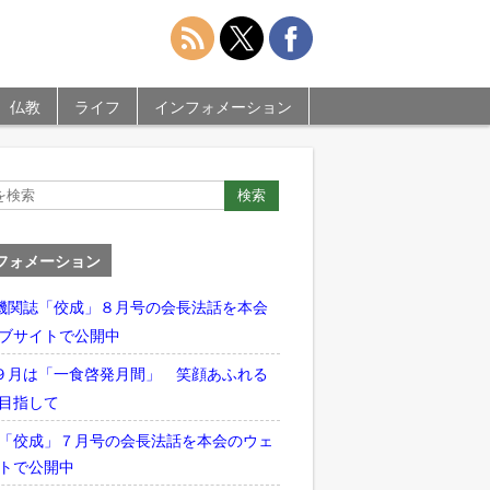
仏教
ライフ
インフォメーション
フォメーション
機関誌「佼成」８月号の会長法話を本会
ブサイトで公開中
９月は「一食啓発月間」 笑顔あふれる
目指して
「佼成」７月号の会長法話を本会のウェ
トで公開中