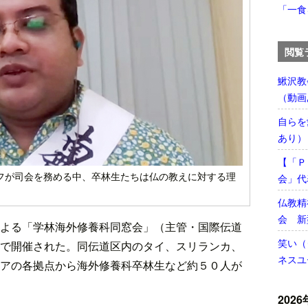
「一食
閲覧
鰍沢教
（動画
自らを
あり）
【「Ｐ
フが司会を務める中、卒林生たちは仏の教えに対する理
会」代
仏教精
会 新
よる「学林海外修養科同窓会」（主管・国際伝道
笑い（
で開催された。同伝道区内のタイ、スリランカ、
ネスユ
アの各拠点から海外修養科卒林生など約５０人が
2026