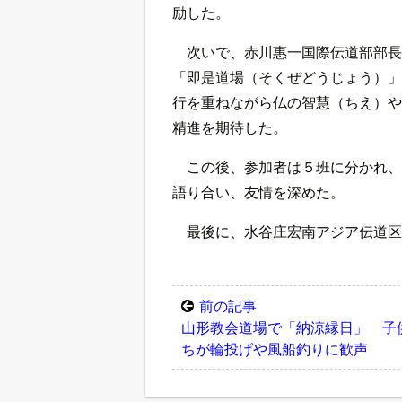
励した。
次いで、赤川惠一国際伝道部部長
「即是道場（そくぜどうじょう）」
行を重ねながら仏の智慧（ちえ）や
精進を期待した。
この後、参加者は５班に分かれ、
語り合い、友情を深めた。
最後に、水谷庄宏南アジア伝道区
前の記事
山形教会道場で「納涼縁日」 子
ちが輪投げや風船釣りに歓声