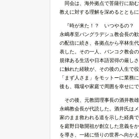
同会は、海外拠点で菩薩行に励む
教えに対する理解を深めるとともに
『時が来た！？ いつやるの？ 
永嶋孝至バングラデシュ教会長の歓
の配信に続き、各拠点から卒林生代
表した。その一人、バンコク教会の
規律ある生活や日本語習得の厳しさ
に触れた経験が、その後の人生で役
「まず人さま」をモットーに業務に
後も、職場や家庭で周囲を幸せにで
その後、元教団理事長の酒井教雄
永嶋教会長が代読した。酒井氏はメ
家のまま救われる道を示した経典で
を庭野日敬開祖が創立した意義をか
を導き、一緒に悟りの世界へ向かえ