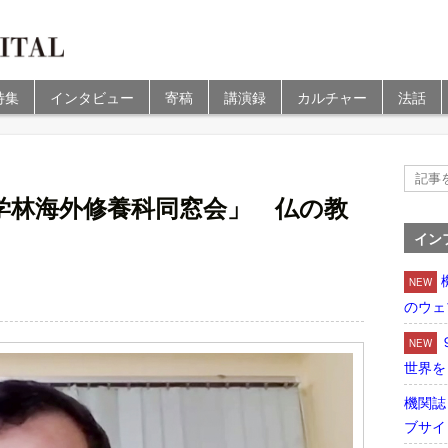
特集
インタビュー
寄稿
講演録
カルチャー
法話
学林海外修養科同窓会」 仏の教
イン
NEW
のウェ
NEW
世界を
機関誌
ブサイ