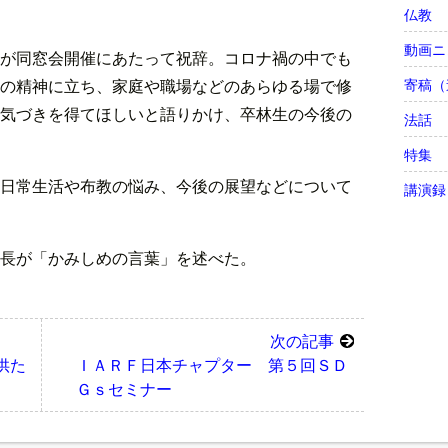
仏教
動画ニ
が同窓会開催にあたって祝辞。コロナ禍の中でも
の精神に立ち、家庭や職場などのあらゆる場で修
寄稿（
気づきを得てほしいと語りかけ、卒林生の今後の
法話
特集
日常生活や布教の悩み、今後の展望などについて
講演録
長が「かみしめの言葉」を述べた。
次の記事
供た
ＩＡＲＦ日本チャプター 第５回ＳＤ
Ｇｓセミナー