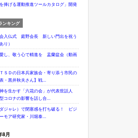
を捧げる運動推進ツールカタログ」開発
ランキング
会入仏式 庭野会長 新しい門出を祝う
あり）
愛し、敬う心で精進を 盂蘭盆会（動画
ＴＳＤの日本兵家族会・寄り添う市民の
表・黒井秋夫さん】戦...
神を生かす「六花の会」が代表世話人
型コロナの影響を話し合...
ダジャレ）で閉塞感を打ち破る！ ビジ
ーモア研究家・川堀泰...
年8月