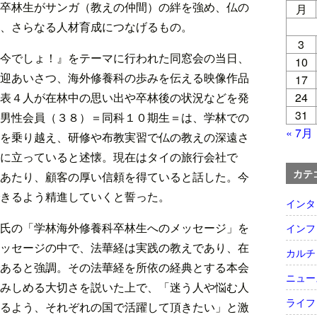
卒林生がサンガ（教えの仲間）の絆を強め、仏の
月
、さらなる人材育成につなげるもの。
3
今でしょ！』をテーマに行われた同窓会の当日、
10
迎あいさつ、海外修養科の歩みを伝える映像作品
17
表４人が在林中の思い出や卒林後の状況などを発
24
31
男性会員（３８）＝同科１０期生＝は、学林での
« 7月
を乗り越え、研修や布教実習で仏の教えの深遠さ
に立っていると述懐。現在はタイの旅行会社で
カテ
あたり、顧客の厚い信頼を得ていると話した。今
きるよう精進していくと誓った。
インタ
氏の「学林海外修養科卒林生へのメッセージ」を
インフ
ッセージの中で、法華経は実践の教えであり、在
カルチ
あると強調。その法華経を所依の経典とする本会
ニュー
みしめる大切さを説いた上で、「迷う人や悩む人
ライフ
るよう、それぞれの国で活躍して頂きたい」と激