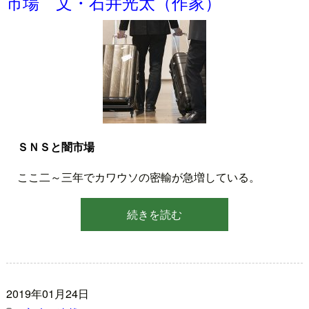
市場 文・石井光太（作家）
ＳＮＳと闇市場
ここ二～三年でカワウソの密輸が急増している。
続きを読む
2019年01月24日