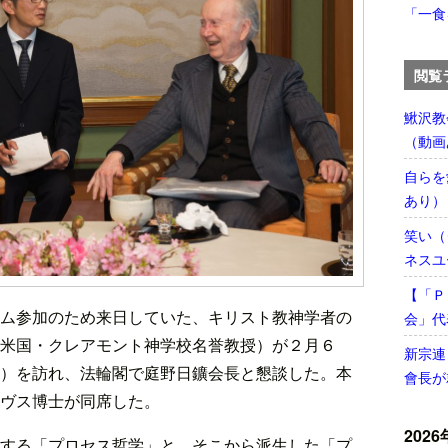
「一食
閲覧
鰍沢教
（動画
自らを
あり）
笑い（
ネスユ
【「Ｐ
ム参加のため来日していた、キリスト教神学者の
会」代
米国・クレアモント神学校名誉教授）が２月６
新宗連
）を訪れ、法輪閣で庭野日鑛会長と懇談した。本
會長が
ヴス博士が同席した。
2026
する「プロセス哲学」と、そこから派生した「プ