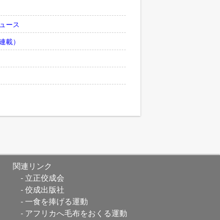
ュース
連載）
関連リンク
立正佼成会
佼成出版社
一食を捧げる運動
アフリカへ毛布をおくる運動