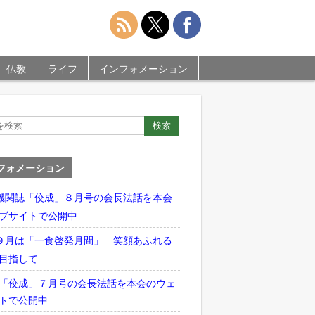
仏教
ライフ
インフォメーション
フォメーション
機関誌「佼成」８月号の会長法話を本会
ブサイトで公開中
９月は「一食啓発月間」 笑顔あふれる
目指して
「佼成」７月号の会長法話を本会のウェ
トで公開中