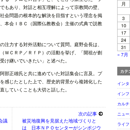
月
でもあり、対話と相互理解によって宗教間の壁、
社会問題の根本的な解決を目指すという理念を掲
3
、本会ＩＢＣ（国際仏教教会）主催の式典で説教
10
17
24
の注力する対外活動について質問。庭野会長は、
31
（ＷＣＲＰ／ＲｆＰ）の活動を挙げ、「開祖が創
« 7月
受け継いでいきたい」と述べた。
カテ
阿部正雄氏と共に進めていた対話集会に言及。プ
を感じたとした上で、歴史的背景から複雑化した
インタ
直していくことも大切と話した。
インフ
カルチ
次の記事
ニュー
会議
被災地復興を見据えた地域づくりと
ライフ
は 日本ＮＰＯセンターがシンポジウ