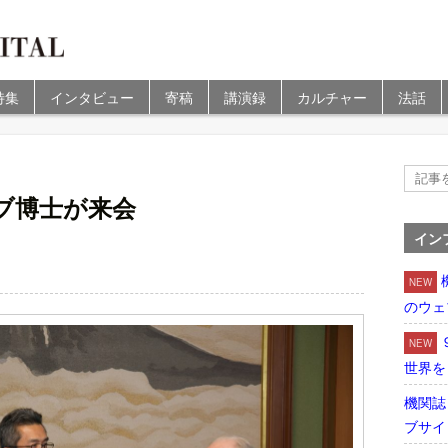
特集
インタビュー
寄稿
講演録
カルチャー
法話
ブ博士が来会
イン
NEW
のウェ
NEW
世界を
機関誌
ブサイ