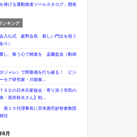
を捧げる運動推進ツールカタログ」開発
ランキング
会入仏式 庭野会長 新しい門出を祝う
あり）
愛し、敬う心で精進を 盂蘭盆会（動画
ダジャレ）で閉塞感を打ち破る！ ビジ
ーモア研究家・川堀泰...
ＴＳＤの日本兵家族会・寄り添う市民の
表・黒井秋夫さん】戦...
 第１０代理事長に宮本惠司妙智會教団
就任
年8月