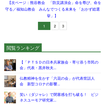
【次ページ：熊谷教会 「防災講演会」命を尊び、命を
守る／福知山教会 みんなでつくる未来を 「おかず総選
挙」】
1
2
3
閲覧ランキング
【「ＰＴＳＤの日本兵家族会・寄り添う市民の
会」代表・黒井秋夫...
仏教精神を生かす「六花の会」が代表世話人
会 新型コロナの影響...
笑い（ダジャレ）で閉塞感を打ち破る！ ビジ
ネスユーモア研究家...