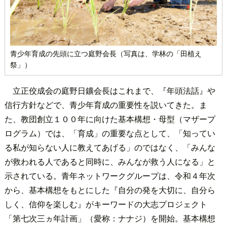
青少年育成の先頭に立つ庭野会長（写真は、学林の「田植え
祭」）
立正佼成会の庭野日鑛会長はこれまで、『年頭法話』や
信行方針などで、青少年育成の重要性を説いてきた。ま
た、教団創立１００年に向けた基本構想・母型（マザープ
ログラム）では、「育成」の重要な点として、「知ってい
る私が知らない人に教えてあげる」のではなく、「みんな
が救われる人であると同時に、みんなが救う人になる」と
示されている。
青年ネットワークグループは、令和４年次
から、基本構想をもとにした『自分の発を大切に、自分ら
しく、信仰を楽しむ』がキーワードの大志プロジェクト
「第七次三ヵ年計画」（愛称：ナナジ）を開始。基本構想