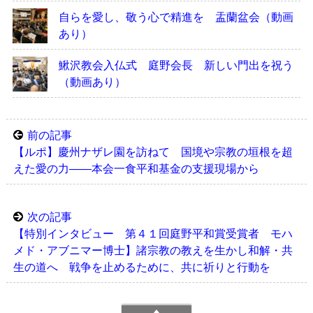
自らを愛し、敬う心で精進を 盂蘭盆会（動画
あり）
鰍沢教会入仏式 庭野会長 新しい門出を祝う
（動画あり）
前の記事
【ルポ】慶州ナザレ園を訪ねて 国境や宗教の垣根を超
えた愛の力――本会一食平和基金の支援現場から
次の記事
【特別インタビュー 第４１回庭野平和賞受賞者 モハ
メド・アブニマー博士】諸宗教の教えを生かし和解・共
生の道へ 戦争を止めるために、共に祈りと行動を