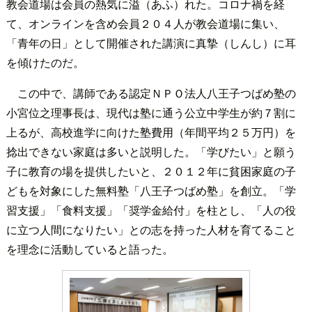
教会道場は会員の熱気に溢（あふ）れた。コロナ禍を経
て、オンラインを含め会員２０４人が教会道場に集い、
「青年の日」として開催された講演に真摯（しんし）に耳
を傾けたのだ。
この中で、講師である認定ＮＰＯ法人八王子つばめ塾の
小宮位之理事長は、現代は塾に通う公立中学生が約７割に
上るが、高校進学に向けた塾費用（年間平均２５万円）を
捻出できない家庭は多いと説明した。「学びたい」と願う
子に教育の場を提供したいと、２０１２年に貧困家庭の子
どもを対象にした無料塾「八王子つばめ塾」を創立。「学
習支援」「食料支援」「奨学金給付」を柱とし、「人の役
に立つ人間になりたい」との志を持った人材を育てること
を理念に活動していると語った。