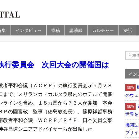
特集
インタビュー
寄稿
講演録
カルチャー
法話
執行委員会 次回大会の開催国は
イン
教者平和会議（ＡＣＲＰ）の執行委員会が５月２８
NEW
日まで、スリランカ・カルタラ県内のホテルで開催
のウェ
ンラインを含め、１８カ国から７３人が参加。本会
NEW
ＲＰの國富敬二監事（徳島教会長）、篠原祥哲事務
世界を
宗教者平和会議＝ＷＣＲＰ／ＲｆＰ＝日本委員会事
機関誌
神谷昌道シニアアドバイザーらが出席した。
ブサイ