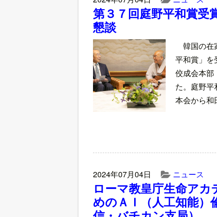
第３７回庭野平和賞受
懇談
韓国の在
平和賞」を
佼成会本部
た。庭野平
本会から和
2024年07月04日
ニュース
ローマ教皇庁生命アカ
めのＡＩ（人工知能）
信・バチカン支局）