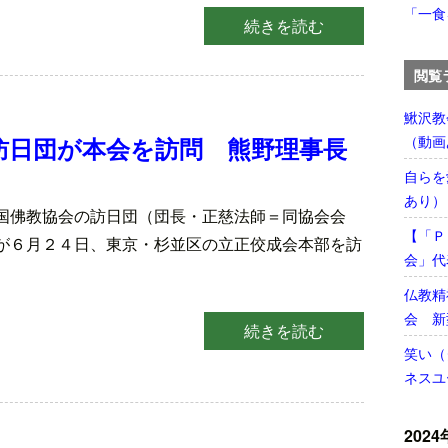
「一食
続きを読む
閲覧
鰍沢教
訪日団が本会を訪問 熊野理事長
（動画
自らを
あり）
国佛教協会の訪日団（団長・正慈法師＝同協会会
【「Ｐ
が６月２４日、東京・杉並区の立正佼成会本部を訪
会」代
仏教精
会 新
続きを読む
笑い（
ネスユ
2024