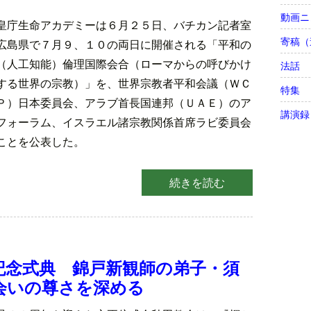
動画ニ
皇庁生命アカデミーは６月２５日、バチカン記者室
寄稿（
広島県で７月９、１０の両日に開催される「平和の
（人工知能）倫理国際会合（ローマからの呼びかけ
法話
する世界の宗教）」を、世界宗教者平和会議（ＷＣ
特集
Ｐ）日本委員会、アラブ首長国連邦（ＵＡＥ）のア
講演録
フォーラム、イスラエル諸宗教関係首席ラビ委員会
ことを公表した。
続きを読む
記念式典 錦戸新観師の弟子・須
会いの尊さを深める