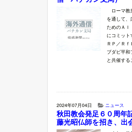
ローマ教
を通して、
ためのＡＩ
にコミット
ＲＰ／Ｒｆ
ブダビ平和
と共催する
2024年07月04日
ニュース
秋田教会発足６０周年
藤光昭仏師を招き、出