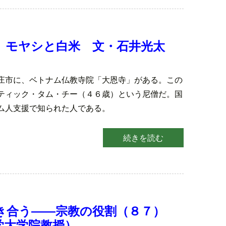
）
 モヤシと白米 文・石井光太
庄市に、ベトナム仏教寺院「大恩寺」がある。この
ティック・タム・チー（４６歳）という尼僧だ。国
ム人支援で知られた人である。
続きを読む
）
き合う――宗教の役割（８７）
学大学院教授）