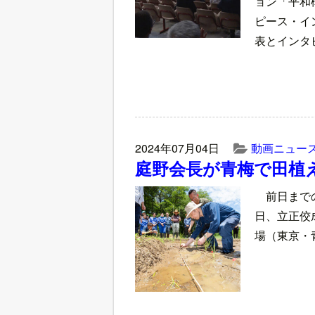
ョン「平和
ピース・イ
表とインタ
2024年07月04日
動画ニュー
庭野会長が青梅で田植
前日まで
日、立正佼
場（東京・