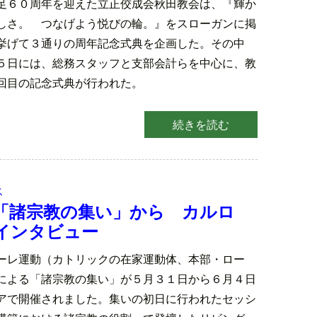
足６０周年を迎えた立正佼成会秋田教会は、『輝か
しさ。 つなげよう悦びの輪。』をスローガンに掲
挙げて３通りの周年記念式典を企画した。その中
５日には、総務スタッフと支部会計らを中心に、教
回目の記念式典が行われた。
続きを読む
ス
「諸宗教の集い」から カルロ
インタビュー
ーレ運動（カトリックの在家運動体、本部・ロー
による「諸宗教の集い」が５月３１日から６月４日
アで開催されました。集いの初日に行われたセッシ