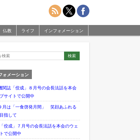
仏教
ライフ
インフォメーション
フォメーション
機関誌「佼成」８月号の会長法話を本会
ブサイトで公開中
９月は「一食啓発月間」 笑顔あふれる
目指して
「佼成」７月号の会長法話を本会のウェ
トで公開中