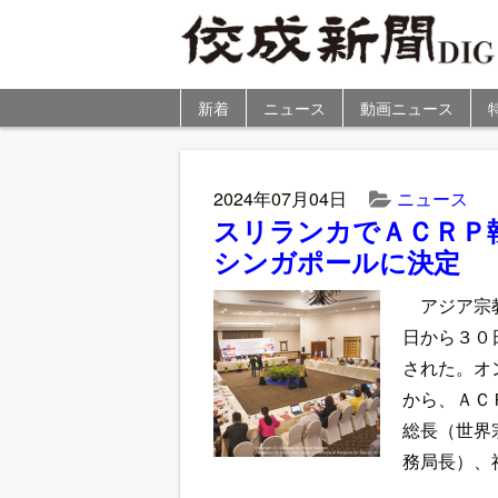
新着
ニュース
動画ニュース
2024年07月04日
ニュース
スリランカでＡＣＲＰ
シンガポールに決定
アジア宗
日から３０
された。オ
から、ＡＣ
総長（世界
務局長）、