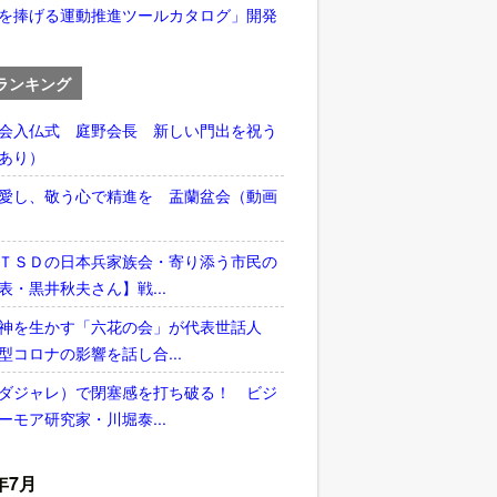
を捧げる運動推進ツールカタログ」開発
ランキング
会入仏式 庭野会長 新しい門出を祝う
あり）
愛し、敬う心で精進を 盂蘭盆会（動画
ＴＳＤの日本兵家族会・寄り添う市民の
表・黒井秋夫さん】戦...
神を生かす「六花の会」が代表世話人
型コロナの影響を話し合...
ダジャレ）で閉塞感を打ち破る！ ビジ
ーモア研究家・川堀泰...
年7月