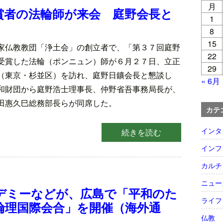
月
賞者の法輪師が来会 庭野会長と
1
8
15
家仏教教団「浄土会」の創立者で、「第３７回庭野
22
受賞した法輪（ポンニュン）師が６月２７日、立正
29
（東京・杉並区）を訪れ、庭野日鑛会長と懇談し
« 6月
和財団から庭野浩士理事長、仲野省吾事務局長が、
田惠久巳総務部長らが同席した。
カテ
インタ
続きを読む
インフ
カルチ
ニュー
デミーなどが、広島で「平和のた
ライフ
倫理国際会合」を開催（海外通
仏教