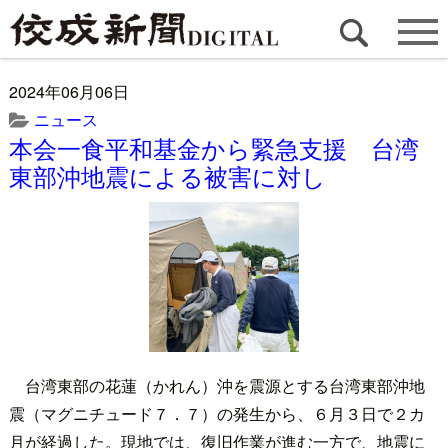
2024年06月06日
ニュース
本会一食平和基金から緊急支援 台湾
東部沖地震による被害に対し
台湾東部の花蓮（かれん）沖を震源とする台湾東部沖地
震（マグニチュード７．７）の発生から、６月３日で２カ
月が経過した。現地では、復旧作業が進む一方で、地震に