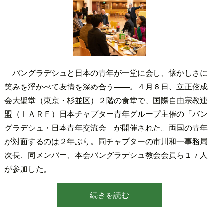
バングラデシュと日本の青年が一堂に会し、懐かしさに
笑みを浮かべて友情を深め合う――。４月６日、立正佼成
会大聖堂（東京・杉並区）２階の食堂で、国際自由宗教連
盟（ＩＡＲＦ）日本チャプター青年グループ主催の「バン
グラデシュ・日本青年交流会」が開催された。両国の青年
が対面するのは２年ぶり。同チャプターの市川和一事務局
次長、同メンバー、本会バングラデシュ教会会員ら１７人
が参加した。
続きを読む