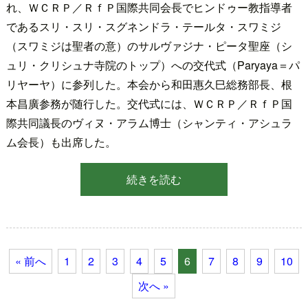
れ、ＷＣＲＰ／ＲｆＰ国際共同会長でヒンドゥー教指導者
であるスリ・スリ・スグネンドラ・テールタ・スワミジ
（スワミジは聖者の意）のサルヴァジナ・ピータ聖座（シ
ュリ・クリシュナ寺院のトップ）への交代式（Paryaya＝パ
リヤーヤ）に参列した。本会から和田惠久巳総務部長、根
本昌廣参務が随行した。交代式には、ＷＣＲＰ／ＲｆＰ国
際共同議長のヴィヌ・アラム博士（シャンティ・アシュラ
ム会長）も出席した。
続きを読む
« 前へ
1
2
3
4
5
6
7
8
9
10
次へ »