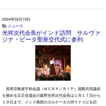
2024年02月15日
ニュース
光祥次代会長がインド訪問 サルヴァ
ジナ・ピータ聖座交代式に参列
世界宗教者平和会議（ＷＣＲＰ／ＲｆＰ）国際共同議長
を務める立正佼成会の庭野光祥次代会長は１月１７日から
１９日まで、インド南部のカルナータカ州ウドゥピを訪