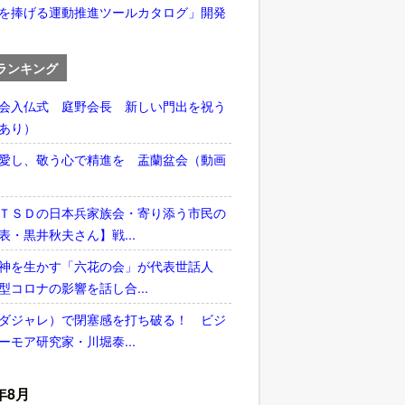
を捧げる運動推進ツールカタログ」開発
ランキング
会入仏式 庭野会長 新しい門出を祝う
あり）
愛し、敬う心で精進を 盂蘭盆会（動画
ＴＳＤの日本兵家族会・寄り添う市民の
表・黒井秋夫さん】戦...
神を生かす「六花の会」が代表世話人
型コロナの影響を話し合...
ダジャレ）で閉塞感を打ち破る！ ビジ
ーモア研究家・川堀泰...
年8月