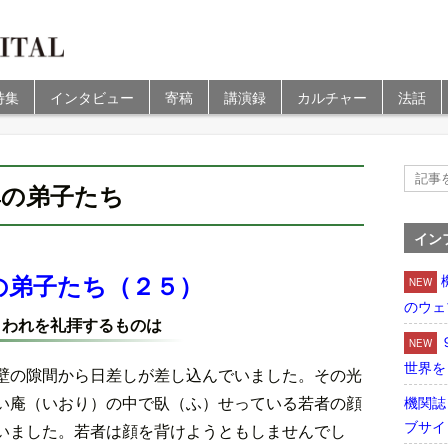
特集
インタビュー
寄稿
講演録
カルチャー
法話
尊の弟子たち
イン
の弟子たち（２５）
NEW
のウェ
I われを礼拝するものは
NEW
世界を
壁の隙間から日差しが差し込んでいました。その光
い庵（いおり）の中で臥（ふ）せっている若者の顔
機関誌
ブサイ
いました。若者は顔を背けようともしませんでし