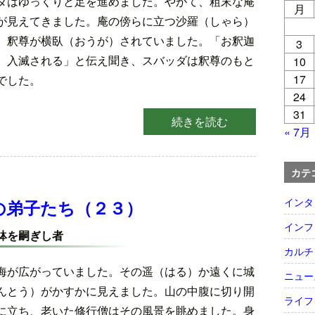
ダはゆっくりと足を進めました。やがて、粗末な庵
月
が見えてきました。庵の傍らに立つ沙羅（しゃら）
、釈尊が横臥（おうが）されていました。「お釈迦
3
、入滅される」と伝え聞き、スバッダは釈尊のもと
10
17
でした。
24
31
続きを読む
« 7月
カテ
インタ
の弟子たち（２３）
インフ
鉢を嗣ぎし者
カルチ
海が広がっていました。その遥（はる）か遠くに城
ニュー
んとう）がかすかに見えました。山の中腹に切り開
ライフ
に立ち、老いた修行僧はその風景を眺めました。身