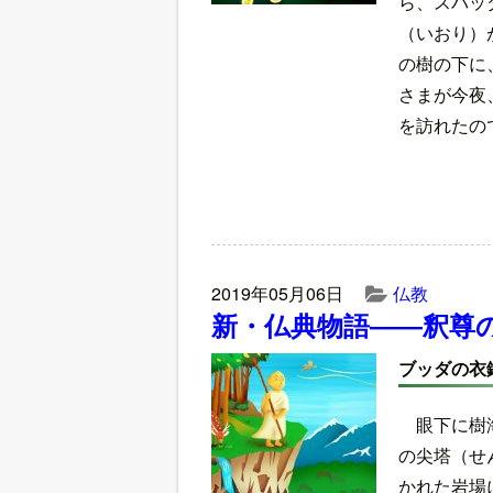
ら、スバッ
（いおり）
の樹の下に
さまが今夜
を訪れたの
2019年05月06日
仏教
新・仏典物語――釈尊
ブッダの衣
眼下に樹
の尖塔（せ
かれた岩場