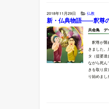
2018年11月29日
仏教
新・仏典物語――釈尊
共命鳥 デ
釈尊が襲
きました。
タ（提婆達
ながら死ん
きを取り戻
り始めまし