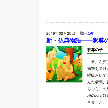
2019年02月25日
仏教
新・仏典物語――釈尊
釈尊の子
拳。左顔
衝撃を受け
呼吸おいて
んだ瞬間、
らごら）の
地のねぇ奴
きました。