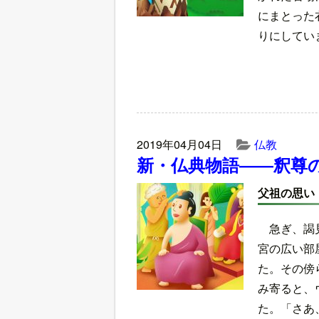
にまとった
りにしてい
2019年04月04日
仏教
新・仏典物語――釈尊
父祖の思い
急ぎ、謁
宮の広い部
た。その傍
み寄ると、
た。「さあ