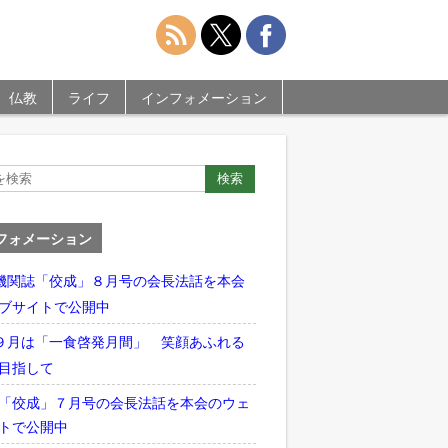
仏教
ライフ
インフォメーション
フォメーション
機関誌「佼成」８月号の会長法話を本会
ブサイトで公開中
９月は「一食啓発月間」 笑顔あふれる
目指して
「佼成」７月号の会長法話を本会のウェ
トで公開中