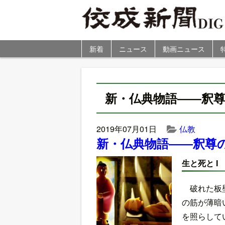
新着
ニュース
動画ニュース
新・仏典物語――釈
2019年07月01日
仏教
新・仏典物語――釈尊
生と死と 
破れた板
の筋が薄暗
を照らして