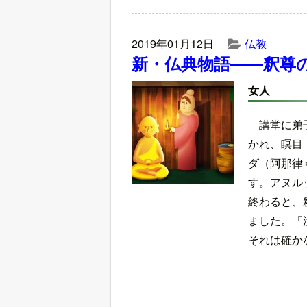
2019年01月12日
仏教
新・仏典物語――釈尊
女人
講堂に弟
かれ、瞑目
ダ（阿那律
す。アヌル
終わると、
ました。「
それは確か