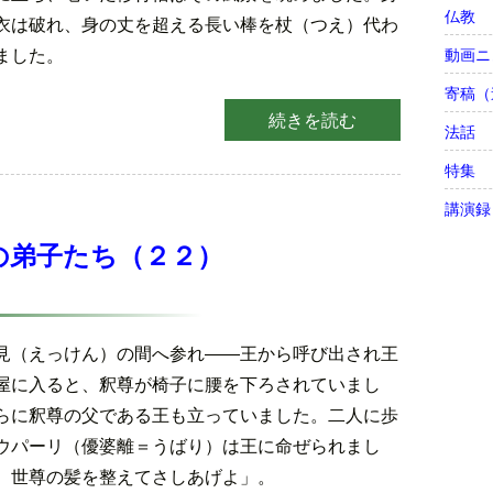
仏教
衣は破れ、身の丈を超える長い棒を杖（つえ）代わ
ました。
動画ニ
寄稿（
続きを読む
法話
特集
講演録
の弟子たち（２２）
見（えっけん）の間へ参れ――王から呼び出され王
屋に入ると、釈尊が椅子に腰を下ろされていまし
らに釈尊の父である王も立っていました。二人に歩
ウパーリ（優婆離＝うばり）は王に命ぜられまし
、世尊の髪を整えてさしあげよ」。