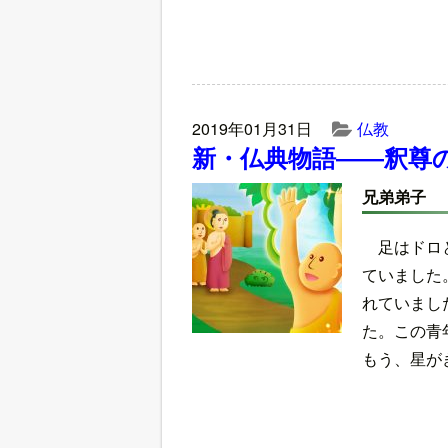
2019年01月31日
仏教
新・仏典物語――釈尊
兄弟弟子
足はドロ
ていました
れていまし
た。この青
もう、星が