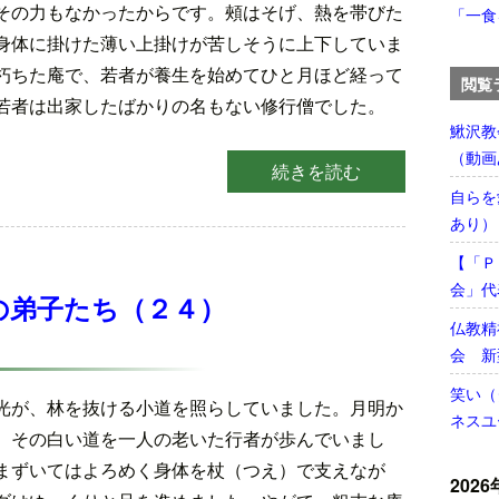
その力もなかったからです。頰はそげ、熱を帯びた
「一食
身体に掛けた薄い上掛けが苦しそうに上下していま
朽ちた庵で、若者が養生を始めてひと月ほど経って
閲覧
若者は出家したばかりの名もない修行僧でした。
鰍沢教
（動画
続きを読む
自らを
あり）
【「Ｐ
会」代
の弟子たち（２４）
仏教精
会 新
笑い（
光が、林を抜ける小道を照らしていました。月明か
ネスユ
、その白い道を一人の老いた行者が歩んでいまし
まずいてはよろめく身体を杖（つえ）で支えなが
2026