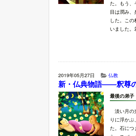
た。もう、
目は潤み、
した。この
いました。
2019年05月27日
仏教
新・仏典物語――釈尊
最後の弟子
淡い月の
りに浮かぶ
た。石につ