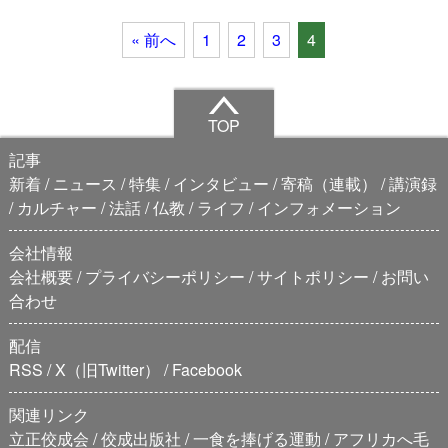
« 前へ
1
2
3
4
TOP
記事
新着
ニュース
特集
インタビュー
寄稿（連載）
講演録
カルチャー
法話
仏教
ライフ
インフォメーション
会社情報
会社概要
プライバシーポリシー
サイトポリシー
お問い
合わせ
配信
RSS
X（旧Twitter）
Facebook
関連リンク
立正佼成会
佼成出版社
一食を捧げる運動
アフリカへ毛