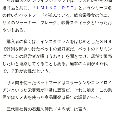
石渡商店のオンラインショップでは、フカヒレやその関
連商品と共に、
「ＵＭＩＮＯ ＰＥＴ」
というシリーズ名
の付いたペットフードが並んでいる。総合栄養食の他に、
サメのジャーキー、フレーク、軟骨スティックといったお
やつもある。
購入者の多くは、インスタグラムをはじめとしたＳＮＳ
で評判を聞きつけたペットの愛好家だ。ペットのトリミン
グサロンの経営者が噂（うわさ）を聞きつけ、店舗で販売
したいと連絡してくることもある。顧客の４割が４０代
で、７割が女性だという。
サメ肉を使ったペットフードはコラーゲンやコンドロイ
チンといった栄養素が非常に豊富だ。それに加え、この業
界ではサメ肉を使った商品開発は長年の課題だった。
三代目社長の石渡久師氏（４５歳）は言う。