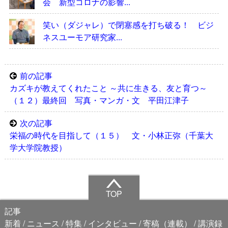
会 新型コロナの影響...
笑い（ダジャレ）で閉塞感を打ち破る！ ビジ
ネスユーモア研究家...
前の記事
カズキが教えてくれたこと ～共に生きる、友と育つ～
（１２）最終回 写真・マンガ・文 平田江津子
次の記事
栄福の時代を目指して（１５） 文・小林正弥（千葉大
学大学院教授）
TOP
記事
新着
ニュース
特集
インタビュー
寄稿（連載）
講演録