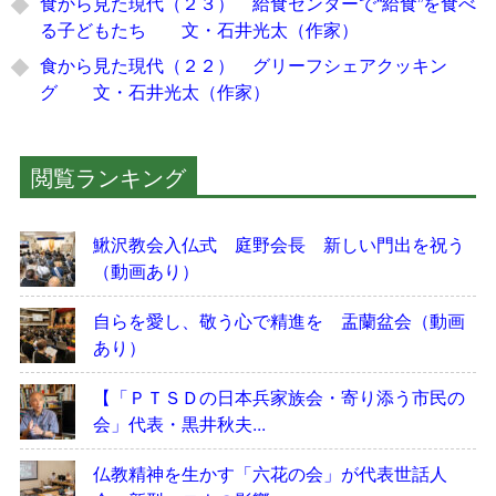
食から見た現代（２３） 給食センターで“給食”を食べ
る子どもたち 文・石井光太（作家）
食から見た現代（２２） グリーフシェアクッキン
グ 文・石井光太（作家）
閲覧ランキング
鰍沢教会入仏式 庭野会長 新しい門出を祝う
（動画あり）
自らを愛し、敬う心で精進を 盂蘭盆会（動画
あり）
【「ＰＴＳＤの日本兵家族会・寄り添う市民の
会」代表・黒井秋夫...
仏教精神を生かす「六花の会」が代表世話人