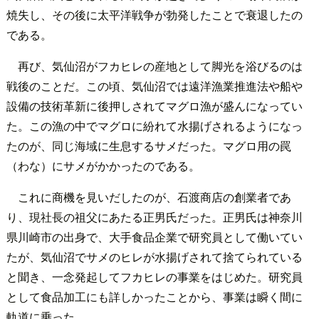
焼失し、その後に太平洋戦争が勃発したことで衰退したの
である。
再び、気仙沼がフカヒレの産地として脚光を浴びるのは
戦後のことだ。この頃、気仙沼では遠洋漁業推進法や船や
設備の技術革新に後押しされてマグロ漁が盛んになってい
た。この漁の中でマグロに紛れて水揚げされるようになっ
たのが、同じ海域に生息するサメだった。マグロ用の罠
（わな）にサメがかかったのである。
これに商機を見いだしたのが、石渡商店の創業者であ
り、現社長の祖父にあたる正男氏だった。正男氏は神奈川
県川崎市の出身で、大手食品企業で研究員として働いてい
たが、気仙沼でサメのヒレが水揚げされて捨てられている
と聞き、一念発起してフカヒレの事業をはじめた。研究員
として食品加工にも詳しかったことから、事業は瞬く間に
軌道に乗った。