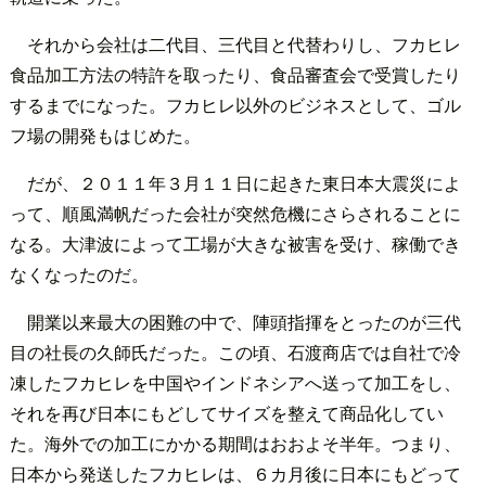
それから会社は二代目、三代目と代替わりし、フカヒレ
食品加工方法の特許を取ったり、食品審査会で受賞したり
するまでになった。フカヒレ以外のビジネスとして、ゴル
フ場の開発もはじめた。
だが、２０１１年３月１１日に起きた東日本大震災によ
って、順風満帆だった会社が突然危機にさらされることに
なる。大津波によって工場が大きな被害を受け、稼働でき
なくなったのだ。
開業以来最大の困難の中で、陣頭指揮をとったのが三代
目の社長の久師氏だった。この頃、石渡商店では自社で冷
凍したフカヒレを中国やインドネシアへ送って加工をし、
それを再び日本にもどしてサイズを整えて商品化してい
た。海外での加工にかかる期間はおおよそ半年。つまり、
日本から発送したフカヒレは、６カ月後に日本にもどって