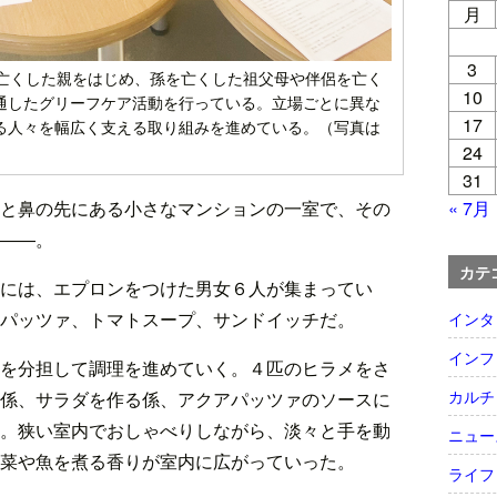
月
3
を亡くした親をはじめ、孫を亡くした祖父母や伴侶を亡く
10
通したグリーフケア活動を行っている。立場ごとに異な
17
る人々を幅広く支える取り組みを進めている。（写真は
24
31
« 7月
と鼻の先にある小さなマンションの一室で、その
――。
カテ
には、エプロンをつけた男女６人が集まってい
パッツァ、トマトスープ、サンドイッチだ。
インタ
インフ
を分担して調理を進めていく。４匹のヒラメをさ
カルチ
係、サラダを作る係、アクアパッツァのソースに
。狭い室内でおしゃべりしながら、淡々と手を動
ニュー
菜や魚を煮る香りが室内に広がっていった。
ライフ