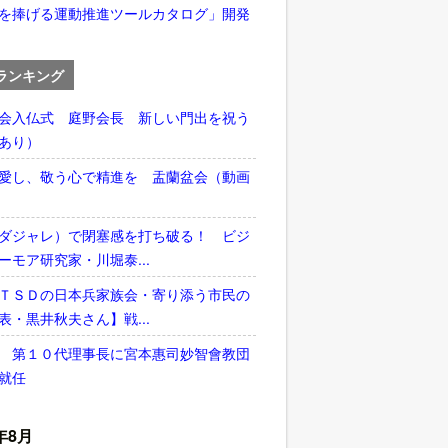
を捧げる運動推進ツールカタログ」開発
ランキング
会入仏式 庭野会長 新しい門出を祝う
あり）
愛し、敬う心で精進を 盂蘭盆会（動画
ダジャレ）で閉塞感を打ち破る！ ビジ
ーモア研究家・川堀泰...
ＴＳＤの日本兵家族会・寄り添う市民の
表・黒井秋夫さん】戦...
 第１０代理事長に宮本惠司妙智會教団
就任
年8月