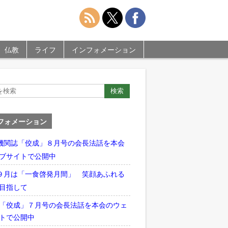
仏教
ライフ
インフォメーション
フォメーション
機関誌「佼成」８月号の会長法話を本会
ブサイトで公開中
９月は「一食啓発月間」 笑顔あふれる
目指して
「佼成」７月号の会長法話を本会のウェ
トで公開中