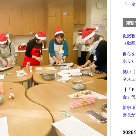
「一食
閲覧
鰍沢教
（動画
自らを
あり）
笑い（
ネスユ
【「Ｐ
会」代
新宗連
會長が
2026