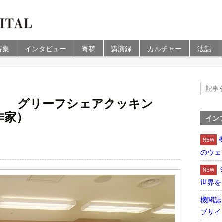
特集
インタビュー
寄稿
講演録
カルチャー
法話
）
） グリーフシェアクッキン
作家）
イン
NEW
のウェ
NEW
世界を
機関誌
ブサイ