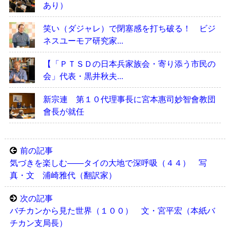
あり）
笑い（ダジャレ）で閉塞感を打ち破る！ ビジ
ネスユーモア研究家...
【「ＰＴＳＤの日本兵家族会・寄り添う市民の
会」代表・黒井秋夫...
新宗連 第１０代理事長に宮本惠司妙智會教団
會長が就任
前の記事
気づきを楽しむ――タイの大地で深呼吸（４４） 写
真・文 浦崎雅代（翻訳家）
次の記事
バチカンから見た世界（１００） 文・宮平宏（本紙バ
チカン支局長）