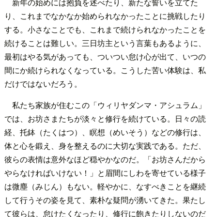
新年の始めには抱負を述べたり、新たな誓いを立てた
り、これまでなかなか始められなかったことに挑戦したり
する。小さなことでも、これまで続けられなかったことを
続けることは難しい。三日坊主という言葉もあるように、
最初はやる気があっても、ついつい怠け心が出て、いつの
間にか続けられなくなっている。こうした苦い体験は、私
だけではないだろう。
私たち家族が住むこの「ウィリヤダンマ・アシュラム」
では、お坊さまたちが淡々と修行を続けている。日々の読
経、托鉢（たくはつ）、瞑想（めいそう）などの修行は、
体と心を鍛え、身を整えるのに大切な実践である。ただ、
彼らの表情は意外なほど穏やかなのだ。「お坊さんだから
やらなければいけない！」と眉間にしわを寄せている様子
は微塵（みじん）もない。軽やかに、なすべきことを継続
して行うその姿を見て、素朴な疑問が湧いてきた。果たし
て彼らは、怠けたくなったり、修行に飽きたりしないのだ