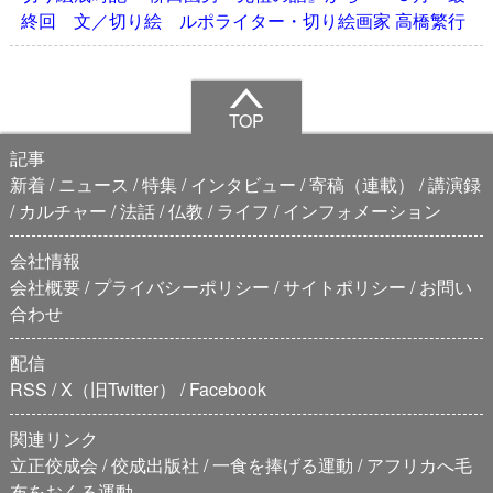
終回 文／切り絵 ルポライター・切り絵画家 高橋繁行
TOP
記事
新着
ニュース
特集
インタビュー
寄稿（連載）
講演録
カルチャー
法話
仏教
ライフ
インフォメーション
会社情報
会社概要
プライバシーポリシー
サイトポリシー
お問い
合わせ
配信
RSS
X（旧Twitter）
Facebook
関連リンク
立正佼成会
佼成出版社
一食を捧げる運動
アフリカへ毛
布をおくる運動