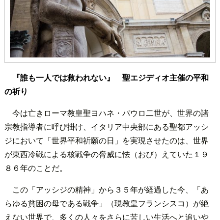
『誰も一人では救われない』 聖エジディオ主催の平和
の祈り
今は亡きローマ教皇聖ヨハネ・パウロ二世が、世界の諸
宗教指導者に呼び掛け、イタリア中央部にある聖都アッシ
ジにおいて「世界平和祈願の日」を実現させたのは、世界
が東西冷戦による核戦争の脅威に怯（おび）えていた１９
８６年のことだ。
この「アッシジの精神」から３５年が経過した今、「あ
らゆる貧困の母である戦争」（現教皇フランシスコ）が絶
えない世界で、多くの人々をさらに苦しい生活へと追いや