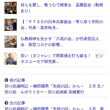
自らを愛し、敬う心で精進を 盂蘭盆会（動画
あり）
【「ＰＴＳＤの日本兵家族会・寄り添う市民の
会」代表・黒井秋夫...
仏教精神を生かす「六花の会」が代表世話人
会 新型コロナの影響...
笑い（ダジャレ）で閉塞感を打ち破る！ ビジ
ネスユーモア研究家...
前の記事
切り絵歳時記 ～柳田國男『先祖の話』から～ ２月 文／
切り絵 ルポライター・切り絵画家 高橋繁行
次の記事
切り絵歳時記 ～柳田國男『先祖の話』から～ ３月 最