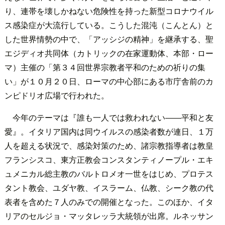
り、連帯を壊しかねない危険性を持った新型コロナウイル
ス感染症が大流行している。こうした混沌（こんとん）と
した世界情勢の中で、「アッシジの精神」を継承する、聖
エジディオ共同体（カトリックの在家運動体、本部・ロー
マ）主催の「第３４回世界宗教者平和のための祈りの集
い」が１０月２０日、ローマの中心部にある市庁舎前のカ
ンピドリオ広場で行われた。
今年のテーマは『誰も一人では救われない――平和と友
愛』。イタリア国内は同ウイルスの感染者数が連日、１万
人を超える状況で、感染対策のため、諸宗教指導者は教皇
フランシスコ、東方正教会コンスタンティノープル・エキ
ュメニカル総主教のバルトロメオ一世をはじめ、プロテス
タント教会、ユダヤ教、イスラーム、仏教、シーク教の代
表者を含めた７人のみでの開催となった。このほか、イタ
リアのセルジョ・マッタレッラ大統領が出席。ルネッサン