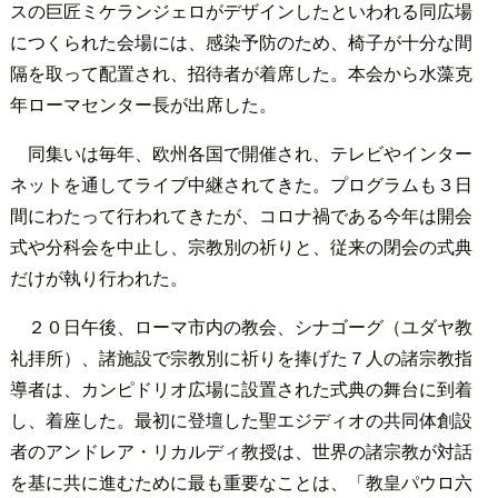
スの巨匠ミケランジェロがデザインしたといわれる同広場
につくられた会場には、感染予防のため、椅子が十分な間
隔を取って配置され、招待者が着席した。本会から水藻克
年ローマセンター長が出席した。
同集いは毎年、欧州各国で開催され、テレビやインター
ネットを通してライブ中継されてきた。プログラムも３日
間にわたって行われてきたが、コロナ禍である今年は開会
式や分科会を中止し、宗教別の祈りと、従来の閉会の式典
だけが執り行われた。
２０日午後、ローマ市内の教会、シナゴーグ（ユダヤ教
礼拝所）、諸施設で宗教別に祈りを捧げた７人の諸宗教指
導者は、カンピドリオ広場に設置された式典の舞台に到着
し、着座した。最初に登壇した聖エジディオの共同体創設
者のアンドレア・リカルディ教授は、世界の諸宗教が対話
を基に共に進むために最も重要なことは、「教皇パウロ六