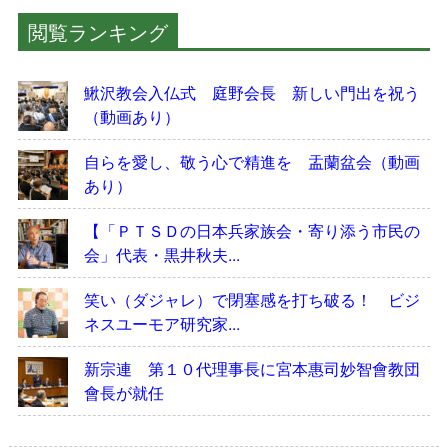
閲覧ランキング
鰍沢教会入仏式 庭野会長 新しい門出を祝う
（動画あり）
自らを愛し、敬う心で精進を 盂蘭盆会（動画
あり）
【「ＰＴＳＤの日本兵家族会・寄り添う市民の
会」代表・黒井秋夫...
笑い（ダジャレ）で閉塞感を打ち破る！ ビジ
ネスユーモア研究家...
新宗連 第１０代理事長に宮本惠司妙智會教団
會長が就任