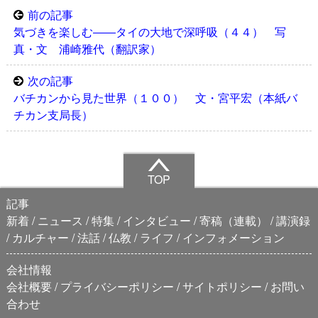
前の記事
気づきを楽しむ――タイの大地で深呼吸（４４） 写
真・文 浦崎雅代（翻訳家）
次の記事
バチカンから見た世界（１００） 文・宮平宏（本紙バ
チカン支局長）
TOP
記事
新着
ニュース
特集
インタビュー
寄稿（連載）
講演録
カルチャー
法話
仏教
ライフ
インフォメーション
会社情報
会社概要
プライバシーポリシー
サイトポリシー
お問い
合わせ