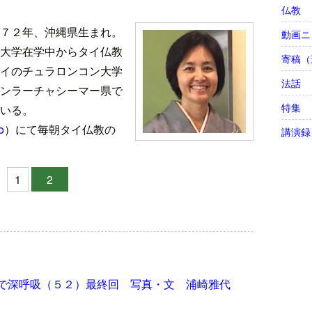
仏教
９７２年、沖縄県生まれ。
動画ニ
大学在学中からタイ仏教
寄稿（
イのチュラロンコン大学
法話
ンラーチャシーマー県で
特集
いる。
o
）にて毎朝タイ仏教の
講演録
1
2
で深呼吸（５２）最終回 写真・文 浦崎雅代