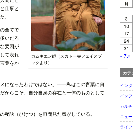
月
と仕事と
た。
3
10
の全てで
17
多いだろ
24
な要因が
31
して表れ
« 7月
カムキエン師（スカトー寺フェイスブ
言葉をか
ックより）
カテ
メになったわけではない」――私はこの言葉に何
インタ
だからこそ、自分自身の存在と一体のものとして
インフ
カルチ
の秘訣（ひけつ）を垣間見た気がしている。
ニュー
ライフ