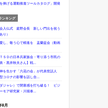
を捧げる運動推進ツールカタログ」開発
ランキング
会入仏式 庭野会長 新しい門出を祝う
あり）
愛し、敬う心で精進を 盂蘭盆会（動画
ＴＳＤの日本兵家族会・寄り添う市民の
表・黒井秋夫さん】戦...
神を生かす「六花の会」が代表世話人
型コロナの影響を話し合...
ダジャレ）で閉塞感を打ち破る！ ビジ
ーモア研究家・川堀泰...
年8月