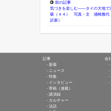
前の記事
気づきを楽しむ――タイの大地で
吸（４４） 写真・文 浦崎雅代
訳家）
記事
会
新着
ニュース
特集
インタビュー
寄稿（連載）
講演録
カルチャー
法話