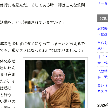
「一食
修行にも励んだ。そしてある時、師はこんな質問
閲覧
活動を、どう評価されていますか？」
鰍沢教
（動画
自らを
成果を出せずにダメになってしまったと言えるで
あり）
ても、私がダメになったわけではありませんよ」
【「Ｐ
体化させ
会」代
思い込ん
仏教精
まり込ま
会 新
たが、そ
笑い（
は感じ
ネスユ
と行う
い通りの
2026
人間だと