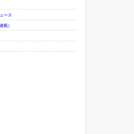
ュース
連載）