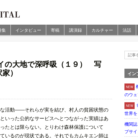
特集
インタビュー
寄稿
講演録
カルチャー
法話
イの大地で深呼吸（１９） 写
訳家）
イン
NEW
のウェ
NEW
な活動――それらが実を結び、村人の貧困状態の
世界を
といった公的なサービスへとつながった実績はあ
機関誌
ったとは限らない。とりわけ森林保護について
ブサイ
ているのが現状である。それでもカムキエン師は