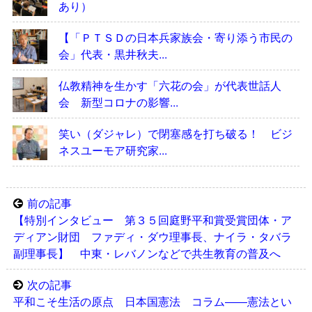
あり）
【「ＰＴＳＤの日本兵家族会・寄り添う市民の
会」代表・黒井秋夫...
仏教精神を生かす「六花の会」が代表世話人
会 新型コロナの影響...
笑い（ダジャレ）で閉塞感を打ち破る！ ビジ
ネスユーモア研究家...
前の記事
【特別インタビュー 第３５回庭野平和賞受賞団体・ア
ディアン財団 ファディ・ダウ理事長、ナイラ・タバラ
副理事長】 中東・レバノンなどで共生教育の普及へ
次の記事
平和こそ生活の原点 日本国憲法 コラム――憲法とい