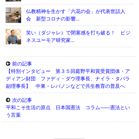
仏教精神を生かす「六花の会」が代表世話人
会 新型コロナの影響...
笑い（ダジャレ）で閉塞感を打ち破る！ ビジ
ネスユーモア研究家...
前の記事
【特別インタビュー 第３５回庭野平和賞受賞団体・ア
ディアン財団 ファディ・ダウ理事長、ナイラ・タバラ
副理事長】 中東・レバノンなどで共生教育の普及へ
次の記事
平和こそ生活の原点 日本国憲法 コラム――憲法とい
う言葉