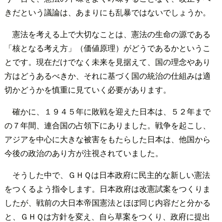
きだという議論は、あまりにも乱暴ではないでしょうか。
憲法を考える上で大切なことは、憲法の生命の源である
「核となる考え方」（価値原理）がどうであるかというこ
とです。現在だけでなく未来を見据えて、国の理念やあり
方はどうあるべきか、それに基づく国の統治の仕組みは適
切かどうかを慎重に見ていく必要があります。
確かに、１９４５年に敗戦を迎えた日本は、５２年まで
の７年間、連合国の占領下にありました。戦争を起こし、
アジアを中心に大きな被害をもたらした日本は、他国から
今後の政治のあり方が注視されていました。
そうした中で、ＧＨＱは日本政府に民主的な新しい憲法
をつくるよう指令します。日本政府は改憲試案をつくりま
したが、戦前の大日本帝国憲法とほぼ同じ内容だと分かる
と、ＧＨＱは方針を変え、自ら草案をつくり、政府に提出