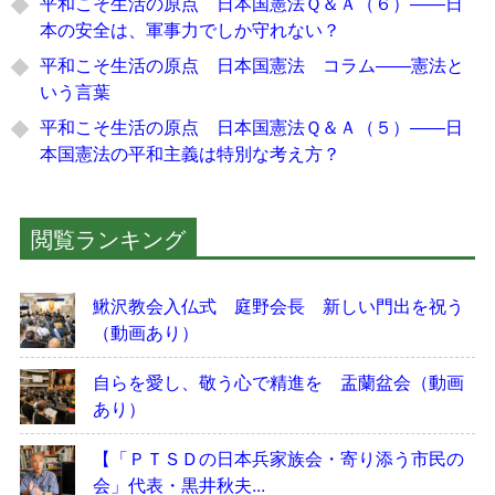
平和こそ生活の原点 日本国憲法Ｑ＆Ａ（６）――日
本の安全は、軍事力でしか守れない？
平和こそ生活の原点 日本国憲法 コラム――憲法と
いう言葉
平和こそ生活の原点 日本国憲法Ｑ＆Ａ（５）――日
本国憲法の平和主義は特別な考え方？
閲覧ランキング
鰍沢教会入仏式 庭野会長 新しい門出を祝う
（動画あり）
自らを愛し、敬う心で精進を 盂蘭盆会（動画
あり）
【「ＰＴＳＤの日本兵家族会・寄り添う市民の
会」代表・黒井秋夫...