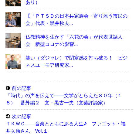
あり）
【「ＰＴＳＤの日本兵家族会・寄り添う市民の
会」代表・黒井秋夫...
仏教精神を生かす「六花の会」が代表世話人
会 新型コロナの影響...
笑い（ダジャレ）で閉塞感を打ち破る！ ビジ
ネスユーモア研究家...
前の記事
「時代」の声を伝えて――文学がとらえた８０年（１
８） 番外編２ 文・黒古一夫（文芸評論家）
次の記事
ＴＫＷＯ――音楽とともにある人生♪ ファゴット・福
井弘康さん Vol.１