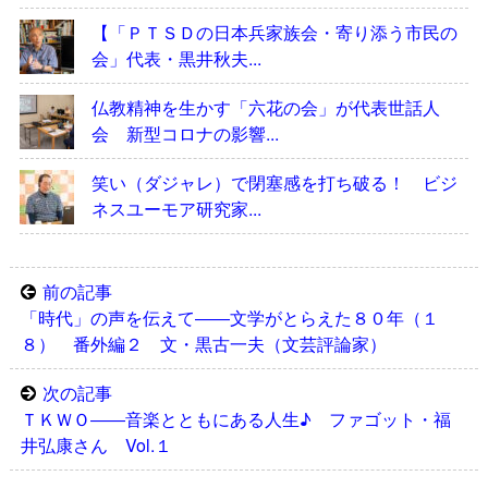
【「ＰＴＳＤの日本兵家族会・寄り添う市民の
会」代表・黒井秋夫...
仏教精神を生かす「六花の会」が代表世話人
会 新型コロナの影響...
笑い（ダジャレ）で閉塞感を打ち破る！ ビジ
ネスユーモア研究家...
前の記事
「時代」の声を伝えて――文学がとらえた８０年（１
８） 番外編２ 文・黒古一夫（文芸評論家）
次の記事
ＴＫＷＯ――音楽とともにある人生♪ ファゴット・福
井弘康さん Vol.１