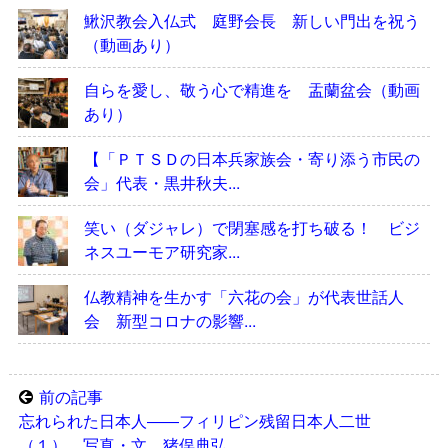
鰍沢教会入仏式 庭野会長 新しい門出を祝う
（動画あり）
自らを愛し、敬う心で精進を 盂蘭盆会（動画
あり）
【「ＰＴＳＤの日本兵家族会・寄り添う市民の
会」代表・黒井秋夫...
笑い（ダジャレ）で閉塞感を打ち破る！ ビジ
ネスユーモア研究家...
仏教精神を生かす「六花の会」が代表世話人
会 新型コロナの影響...
前の記事
忘れられた日本人――フィリピン残留日本人二世
（１） 写真・文 猪俣典弘