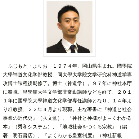
ふじもと・よりお １９７４年、岡山県生まれ。國學院
大學神道文化学部教授。同大學大学院文学研究科神道学専
攻博士課程後期修了。博士（神道学）。９７年に神社本庁
に奉職。皇學館大学文学部非常勤講師などを経て、２０１
１年に國學院大學神道文化学部専任講師となり、１４年よ
り准教授、２２年４月より現職。主な著書に『神道と社会
事業の近代史』（弘文堂）、『神社と神様がよ～くわかる
本』（秀和システム）、『地域社会をつくる宗教』（編
著、明石書店）、『よくわかる皇室制度』（神社新報