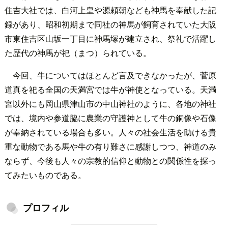
住吉大社では、白河上皇や源頼朝なども神馬を奉献した記
録があり、昭和初期まで同社の神馬が飼育されていた大阪
市東住吉区山坂一丁目に神馬塚が建立され、祭礼で活躍し
た歴代の神馬が祀（まつ）られている。
今回、牛についてはほとんど言及できなかったが、菅原
道真を祀る全国の天満宮では牛が神使となっている。天満
宮以外にも岡山県津山市の中山神社のように、各地の神社
では、境内や参道脇に農業の守護神として牛の銅像や石像
が奉納されている場合も多い。人々の社会生活を助ける貴
重な動物である馬や牛の有り難さに感謝しつつ、神道のみ
ならず、今後も人々の宗教的信仰と動物との関係性を探っ
てみたいものである。
プロフィル