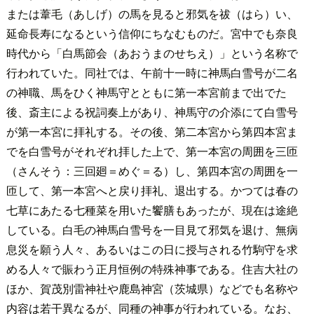
または葦毛（あしげ）の馬を見ると邪気を祓（はら）い、
延命長寿になるという信仰にちなむものだ。宮中でも奈良
時代から「白馬節会（あおうまのせちえ）」という名称で
行われていた。同社では、午前十一時に神馬白雪号が二名
の神職、馬をひく神馬守とともに第一本宮前まで出でた
後、斎主による祝詞奏上があり、神馬守の介添にて白雪号
が第一本宮に拝礼する。その後、第二本宮から第四本宮ま
でを白雪号がそれぞれ拝した上で、第一本宮の周囲を三匝
（さんそう：三回廻＝めぐ＝る）し、第四本宮の周囲を一
匝して、第一本宮へと戻り拝礼、退出する。かつては春の
七草にあたる七種菜を用いた饗膳もあったが、現在は途絶
している。白毛の神馬白雪号を一目見て邪気を退け、無病
息災を願う人々、あるいはこの日に授与される竹駒守を求
める人々で賑わう正月恒例の特殊神事である。住吉大社の
ほか、賀茂別雷神社や鹿島神宮（茨城県）などでも名称や
内容は若干異なるが、同種の神事が行われている。なお、