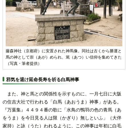
藤森神社（京都府）に安置された神馬像。同社は古くから勝運と
馬の神として崇（あが）められ、篤（あつ）い信仰を集めてきた
（写真・筆者提供）
邪気を退け延命長寿を祈る白馬神事
また、神と馬との関係性を示すものに、一月七日に大阪
の住吉大社で行われる「白馬（あおうま）神事」がある。
『万葉集』４４９４番の歌に「水鳥の鴨羽の色の青馬（あ
をうま）を今日見る人は限（かぎり）無しといふ」（大伴
家持）と詠（うた）われるように、この神事は年初に白毛