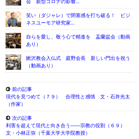
会 新型コロナの影響...
笑い（ダジャレ）で閉塞感を打ち破る！ ビジ
ネスユーモア研究家...
自らを愛し、敬う心で精進を 盂蘭盆会（動画
あり）
鰍沢教会入仏式 庭野会長 新しい門出を祝う
（動画あり）
前の記事
現代を見つめて（７９） 合理性と感情 文・石井光太
（作家）
次の記事
利害を超えて現代と向き合う――宗教の役割（６９）
文・小林正弥（千葉大学大学院教授）