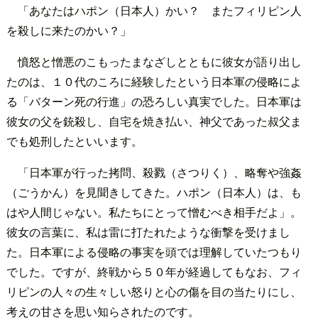
「あなたはハポン（日本人）かい？ またフィリピン人
を殺しに来たのかい？」
憤怒と憎悪のこもったまなざしとともに彼女が語り出し
たのは、１０代のころに経験したという日本軍の侵略によ
る「バターン死の行進」の恐ろしい真実でした。日本軍は
彼女の父を銃殺し、自宅を焼き払い、神父であった叔父ま
でも処刑したといいます。
「日本軍が行った拷問、殺戮（さつりく）、略奪や強姦
（ごうかん）を見聞きしてきた。ハポン（日本人）は、も
はや人間じゃない。私たちにとって憎むべき相手だよ」。
彼女の言葉に、私は雷に打たれたような衝撃を受けまし
た。日本軍による侵略の事実を頭では理解していたつもり
でした。ですが、終戦から５０年が経過してもなお、フィ
リピンの人々の生々しい怒りと心の傷を目の当たりにし、
考えの甘さを思い知らされたのです。