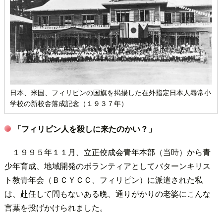
日本、米国、フィリピンの国旗を掲揚した在外指定日本人尋常小
学校の新校舎落成記念（１９３７年）
「フィリピン人を殺しに来たのかい？」
１９９５年１１月、立正佼成会青年本部（当時）から青
少年育成、地域開発のボランティアとしてバターンキリス
ト教青年会（ＢＣＹＣＣ、フィリピン）に派遣された私
は、赴任して間もないある晩、通りがかりの老婆にこんな
言葉を投げかけられました。