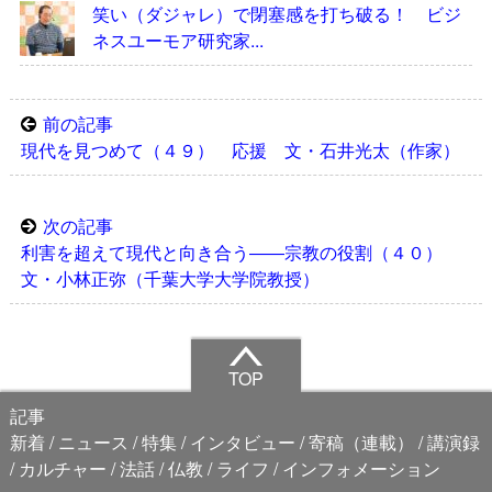
笑い（ダジャレ）で閉塞感を打ち破る！ ビジ
ネスユーモア研究家...
前の記事
現代を見つめて（４９） 応援 文・石井光太（作家）
次の記事
利害を超えて現代と向き合う――宗教の役割（４０）
文・小林正弥（千葉大学大学院教授）
TOP
記事
新着
ニュース
特集
インタビュー
寄稿（連載）
講演録
カルチャー
法話
仏教
ライフ
インフォメーション