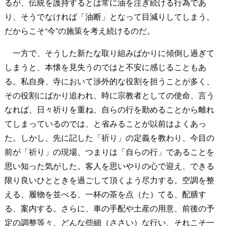
るが、伝統を護持するとは常に油を注ぎ続ける行為であ
り、そうでなければ「油断」となって目減りしてしまう。
だからこそ“今”の施策を考え続けるのだ。
一方で、そうした新たな取り組みばかりに傾倒し過ぎて
しまうと、本懐を見失うのではと不安に感じることもあ
る。私自身、寺において渉外的な役割を担うことが多く、
その役割にばかり追われ、時に宗教者としての使命、言う
なれば、日々祈りを重ね、自らの行を勤めることから離れ
てしまっているのでは、と省みることが以前はよくあっ
た。しかし、先に記した「祈り」の定義を教わり、今目の
前が「祈り」の現場、つまりは「自らの行」であることを
思い知った気がした。客人を思いやりの心で迎え、できる
限り良いひとときを過ごして頂くよう尽力する。空調を整
える、履物を並べる、一杯の茶を点（た）てる、配膳す
る、案内する。さらに、車の手配や土産の用意、前後の予
定の調整等々、どんな些細（ささい）な行い、それこそ一