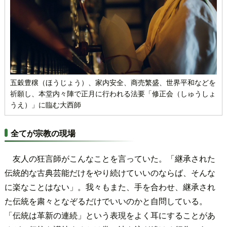
五穀豊穣（ほうじょう）、家内安全、商売繁盛、世界平和などを
祈願し、本堂内々陣で正月に行われる法要「修正会（しゅうしょ
うえ）」に臨む大西師
全てが宗教の現場
友人の狂言師がこんなことを言っていた。「継承された
伝統的な古典芸能だけをやり続けていいのならば、そんな
に楽なことはない」。我々もまた、手を合わせ、継承され
た伝統を粛々となぞるだけでいいのかと自問している。
「伝統は革新の連続」という表現をよく耳にすることがあ