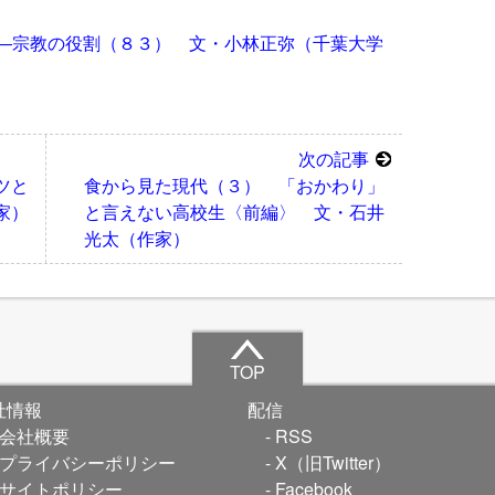
―宗教の役割（８３） 文・小林正弥（千葉大学
次の記事
ツと
食から見た現代（３） 「おかわり」
家）
と言えない高校生〈前編〉 文・石井
光太（作家）
TOP
社情報
配信
会社概要
RSS
プライバシーポリシー
X（旧Twitter）
サイトポリシー
Facebook