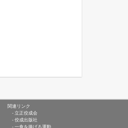
関連リンク
立正佼成会
佼成出版社
一食を捧げる運動