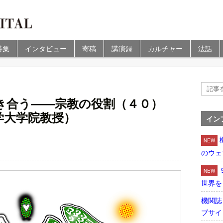
特集
インタビュー
寄稿
講演録
カルチャー
法話
）
き合う――宗教の役割（４０）
学大学院教授）
イン
NEW
のウェ
NEW
世界を
機関誌
ブサイ