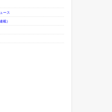
ュース
連載）