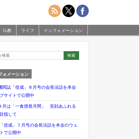
仏教
ライフ
インフォメーション
フォメーション
機関誌「佼成」８月号の会長法話を本会
ブサイトで公開中
９月は「一食啓発月間」 笑顔あふれる
目指して
「佼成」７月号の会長法話を本会のウェ
トで公開中