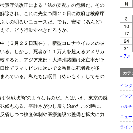
月
検察庁法改正による「法の支配」の危機だ。その
解除され、これに先立つ同２０日に政府は検察庁
3
ぶりの明るいニュースだ。でも、安堵（あんど）
10
えて、どう行動すべきだろうか。
17
24
中（６月２２日現在）、新型コロナウイルスの被
31
いる。しかし、死者が１１万人を超えるアメリカ
« 7月
較すると、アジア東部・大洋州諸国は死亡率がそ
口比でフィリピンに次いで２番目に死者数が多
カテ
まれている。私たちは瞑目（めいもく）してその
インタ
インフ
は“休戦状態”のようなものだ。とはいえ、東京の感
兆候もある。平静さが少し戻り始めたこの時に、
カルチ
反省しつつ検査体制や医療施設の整備と拡大に力
ニュー
ライフ