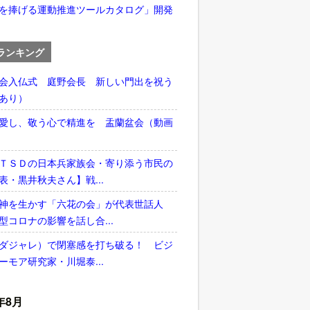
を捧げる運動推進ツールカタログ」開発
ランキング
会入仏式 庭野会長 新しい門出を祝う
あり）
愛し、敬う心で精進を 盂蘭盆会（動画
ＴＳＤの日本兵家族会・寄り添う市民の
表・黒井秋夫さん】戦...
神を生かす「六花の会」が代表世話人
型コロナの影響を話し合...
ダジャレ）で閉塞感を打ち破る！ ビジ
ーモア研究家・川堀泰...
年8月