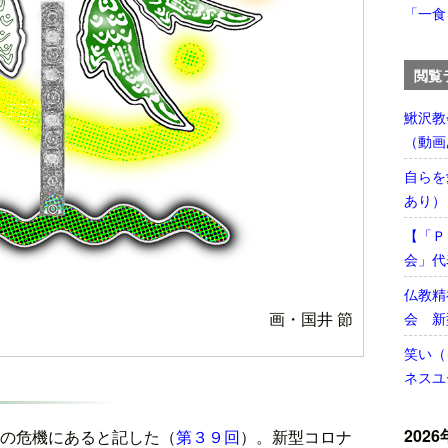
「一食
閲覧
鰍沢教
（動画
自らを
あり）
【「Ｐ
会」代
仏教精
画・国井 節
会 新
笑い（
ネスユ
2026
重の危機にあると記した（
第３９回
）。新型コロナ