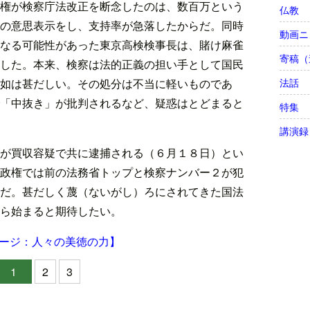
権が検察庁法改正を断念したのは、数百万という
仏教
の意思表示をし、支持率が急落したからだ。同時
動画ニ
なる可能性があった東京高検検事長は、賭け麻雀
寄稿（
した。本来、検察は法的正義の担い手として国民
法話
如は甚だしい。その処分は不当に軽いものであ
「中抜き」が批判されるなど、疑惑はとどまると
特集
講演録
が買収容疑で共に逮捕される（６月１８日）とい
政権では前の法務省トップと検察ナンバー２が犯
だ。甚だしく蔑（ないがし）ろにされてきた国法
ら始まると期待したい。
ージ：人々の美徳の力】
1
2
3