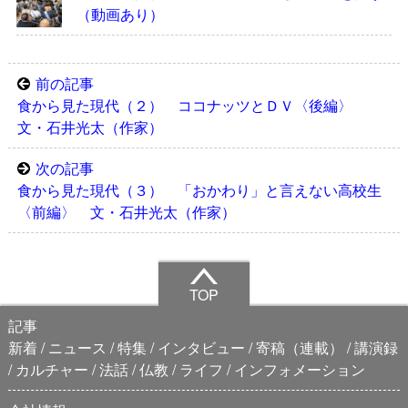
（動画あり）
前の記事
食から見た現代（２） ココナッツとＤＶ〈後編〉
文・石井光太（作家）
次の記事
食から見た現代（３） 「おかわり」と言えない高校生
〈前編〉 文・石井光太（作家）
TOP
記事
新着
ニュース
特集
インタビュー
寄稿（連載）
講演録
カルチャー
法話
仏教
ライフ
インフォメーション