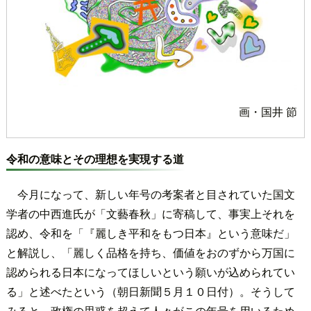
画・国井 節
令和の意味とその理想を実現する道
今月になって、新しい年号の考案者と目されていた国文
学者の中西進氏が「文藝春秋」に寄稿して、事実上それを
認め、令和を「『麗しき平和をもつ日本』という意味だ」
と解説し、「麗しく品格を持ち、価値をおのずから万国に
認められる日本になってほしいという願いが込められてい
る」と述べたという（朝日新聞５月１０日付）。そうして
みると、政権の思惑を超えて人々がこの年号を用いるため