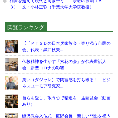
利害を超えて現代と向き合う――宗教の役割（８
３） 文・小林正弥（千葉大学大学院教授）
閲覧ランキング
【「ＰＴＳＤの日本兵家族会・寄り添う市民の
会」代表・黒井秋夫...
仏教精神を生かす「六花の会」が代表世話人
会 新型コロナの影響...
笑い（ダジャレ）で閉塞感を打ち破る！ ビジ
ネスユーモア研究家...
自らを愛し、敬う心で精進を 盂蘭盆会（動画
あり）
鰍沢教会入仏式 庭野会長 新しい門出を祝う