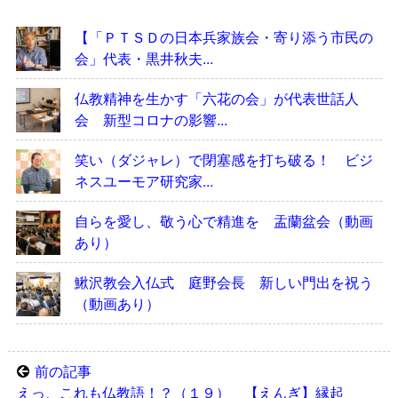
【「ＰＴＳＤの日本兵家族会・寄り添う市民の
会」代表・黒井秋夫...
仏教精神を生かす「六花の会」が代表世話人
会 新型コロナの影響...
笑い（ダジャレ）で閉塞感を打ち破る！ ビジ
ネスユーモア研究家...
自らを愛し、敬う心で精進を 盂蘭盆会（動画
あり）
鰍沢教会入仏式 庭野会長 新しい門出を祝う
（動画あり）
前の記事
えっ、これも仏教語！？（１９） 【えんぎ】縁起