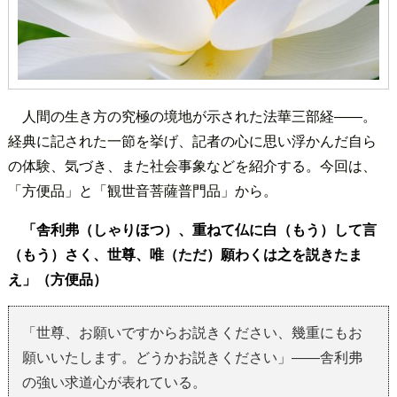
人間の生き方の究極の境地が示された法華三部経――。
経典に記された一節を挙げ、記者の心に思い浮かんだ自ら
の体験、気づき、また社会事象などを紹介する。今回は、
「方便品」と「観世音菩薩普門品」から。
「舎利弗（しゃりほつ）、重ねて仏に白（もう）して言
（もう）さく、世尊、唯（ただ）願わくは之を説きたま
え」（方便品）
「世尊、お願いですからお説きください、幾重にもお
願いいたします。どうかお説きください」――舎利弗
の強い求道心が表れている。