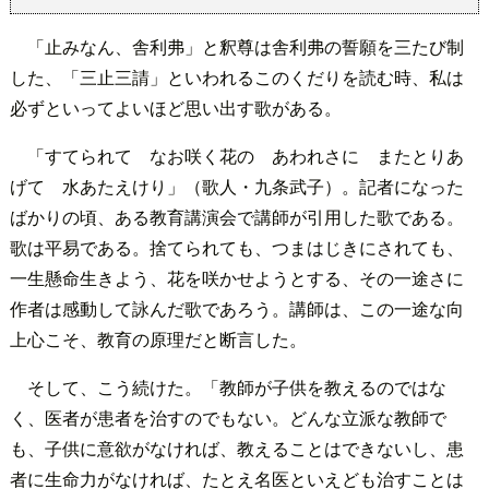
「止みなん、舎利弗」と釈尊は舎利弗の誓願を三たび制
した、「三止三請」といわれるこのくだりを読む時、私は
必ずといってよいほど思い出す歌がある。
「すてられて なお咲く花の あわれさに またとりあ
げて 水あたえけり」（歌人・九条武子）。記者になった
ばかりの頃、ある教育講演会で講師が引用した歌である。
歌は平易である。捨てられても、つまはじきにされても、
一生懸命生きよう、花を咲かせようとする、その一途さに
作者は感動して詠んだ歌であろう。講師は、この一途な向
上心こそ、教育の原理だと断言した。
そして、こう続けた。「教師が子供を教えるのではな
く、医者が患者を治すのでもない。どんな立派な教師で
も、子供に意欲がなければ、教えることはできないし、患
者に生命力がなければ、たとえ名医といえども治すことは