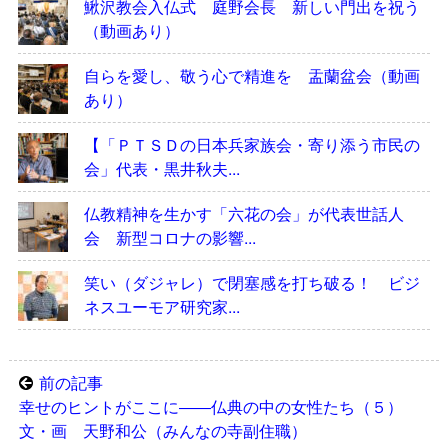
鰍沢教会入仏式 庭野会長 新しい門出を祝う
（動画あり）
自らを愛し、敬う心で精進を 盂蘭盆会（動画
あり）
【「ＰＴＳＤの日本兵家族会・寄り添う市民の
会」代表・黒井秋夫...
仏教精神を生かす「六花の会」が代表世話人
会 新型コロナの影響...
笑い（ダジャレ）で閉塞感を打ち破る！ ビジ
ネスユーモア研究家...
前の記事
幸せのヒントがここに――仏典の中の女性たち（５）
文・画 天野和公（みんなの寺副住職）