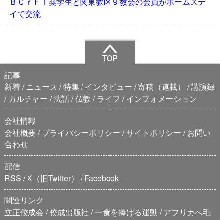
ＢＣＹＦＩ奨学生と関東教区９教会の会員がホームステ
イで交流
TOP
記事
新着
ニュース
特集
インタビュー
寄稿（連載）
講演録
カルチャー
法話
仏教
ライフ
インフォメーション
会社情報
会社概要
プライバシーポリシー
サイトポリシー
お問い
合わせ
配信
RSS
X（旧Twitter）
Facebook
関連リンク
立正佼成会
佼成出版社
一食を捧げる運動
アフリカへ毛