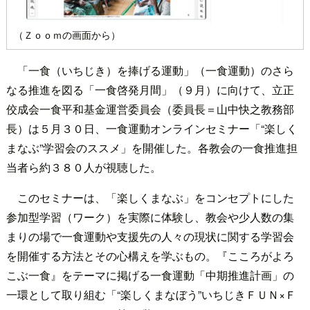
（Ｚｏｏｍの画面から）
「一食（いちじき）を捧げる運動」（一食運動）のさら
なる推進を図る「一食啓発月間」（９月）に向けて、立正
佼成会一食平和基金運営委員会（委員長＝山中快之教務部
長）は５月３０日、一食運動オンラインセミナー「“楽しく
まなぶ”学習会のススメ」を開催した。各教会の一食推進担
当者ら約３８０人が視聴した。
このセミナーは、「楽しくまなぶ」をコンセプトにした
参加型学習（ワーク）を実際に体験し、教会や少人数の集
まりの場で一食運動や支援先の人々の現状に関する学習会
を開催する方法とその心構えを学ぶもの。『こころがよろ
こぶ一食』をテーマに掲げる一食運動「中期推進計画」の
一環として取り組む「“楽しくまなぼう”いちじきＦＵＮ×Ｆ