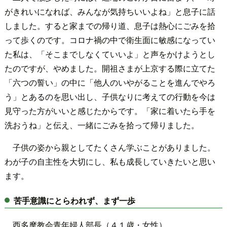
がきれいになれば、みんなが気持ちいいよね」と息子に話
しました。すると家までの帰り道、息子は熱心にごみを拾
って歩くのです。コロナ禍の中で衛生面に敏感になってい
た私は、「そこまでしなくていいよ」と声をかけようとし
たのですが、やめました。開祖さまが上京する際に立てた
「六つの誓い」の中に「他人のいやがることを進んでやろ
う」とあるのを思い出し、子供なりに考えての行動を今は
見守った方がいいと感じたからです。「家に着いたら手を
洗おうね」と伝え、一緒にごみを拾って帰りました。
子供の姿から親としてたくさん学ぶことがありました。
わが子の自主性を大切にし、私も成長していきたいと思い
ます。
苦手意識にとらわれず、まず一歩
西多摩教会青年婦人部長（４１歳・女性）