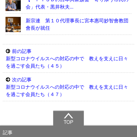
会」代表・黒井秋夫...
新宗連 第１０代理事長に宮本惠司妙智會教団
會長が就任
前の記事
新型コロナウイルスへの対応の中で 教えを支えに日々
を過ごす会員たち（４５）
次の記事
新型コロナウイルスへの対応の中で 教えを支えに日々
を過ごす会員たち（４７）
TOP
記事