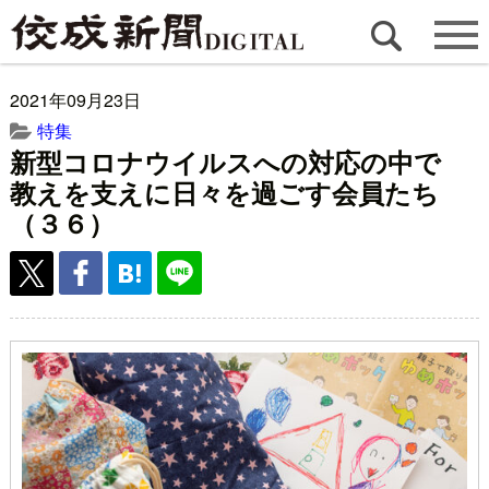
2021年09月23日
特集
新型コロナウイルスへの対応の中で
教えを支えに日々を過ごす会員たち
（３６）