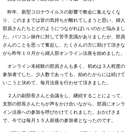
昨年、新型コロナウイルスの影響で教会に集えなくな
り、このままでは皆の気持ちが離れてしまうと思い、婦人
部員さんたちとどのようにつながればいいのかと悩みまし
た。パソコン操作に対して苦手意識がありましたが、部員
さんのことを思って奮起し、たくさんの方に助けて頂きな
がら昨年１０月から婦人部オンライン法座を始めました。
オンライン未経験の部員さんも多く、初めは３人程度の
参加者でした。少人数であっても、始めたからには続けて
いこうと決めて、毎月法座を行わせて頂きました。
２人の副部長さんと会議をし、継続することによって、
支部の部長さんたちが声をかけ合いながら、部員にオンラ
イン法座への参加を呼びかけてくれました。おかげさま
で、今では毎月１５人前後の参加者となったのです。