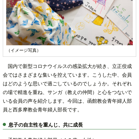
（イメージ写真）
国内で新型コロナウイルスの感染拡大が続き、立正佼成
会ではさまざまな集いを控えています。こうした中、会員
はどのような思いで過ごしているのでしょうか。それぞれ
の場で精進を重ね、サンガ（教えの仲間）と心をつないで
いる会員の声を紹介します。今回は、函館教会青年婦人部
員と西多摩教会青年婦人部長です。
息子の自主性を重んじ、共に成長