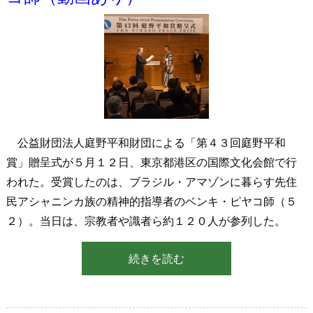
公益財団法人庭野平和財団による「第４３回庭野平和
賞」贈呈式が５月１２日、東京都港区の国際文化会館で行
われた。受賞したのは、ブラジル・アマゾンに暮らす先住
民アシャニンカ族の精神的指導者のベンキ・ピヤコ師（５
２）。当日は、宗教者や識者ら約１２０人が参列した。
続きを読む