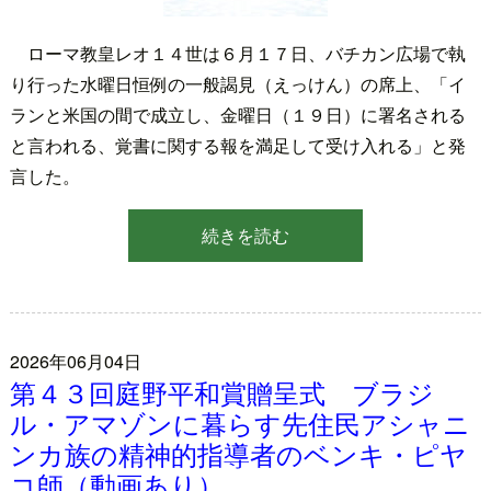
ローマ教皇レオ１４世は６月１７日、バチカン広場で執
り行った水曜日恒例の一般謁見（えっけん）の席上、「イ
ランと米国の間で成立し、金曜日（１９日）に署名される
と言われる、覚書に関する報を満足して受け入れる」と発
言した。
続きを読む
2026年06月04日
第４３回庭野平和賞贈呈式 ブラジ
ル・アマゾンに暮らす先住民アシャニ
ンカ族の精神的指導者のベンキ・ピヤ
コ師（動画あり）