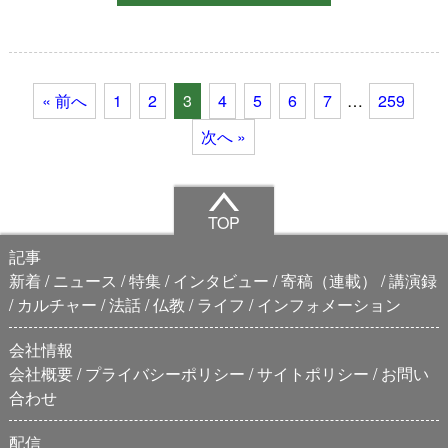
« 前へ
1
2
3
4
5
6
7
…
259
次へ »
TOP
記事
新着
ニュース
特集
インタビュー
寄稿（連載）
講演録
カルチャー
法話
仏教
ライフ
インフォメーション
会社情報
会社概要
プライバシーポリシー
サイトポリシー
お問い
合わせ
配信