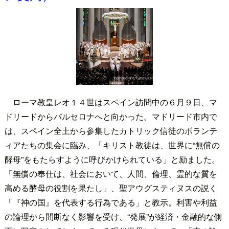
ローマ教皇レオ１４世はスペイン訪問中の６月９日、マ
ドリードからバルセロナへと向かった。マドリード市内で
は、スペイン全土から参集したカトリック信徒のボランテ
ィアたちの集会に臨み、「キリスト教徒は、世界に“無償の
酵母”をもたらすように呼びかけられている」と励ました。
「無償の奉仕は、社会において、人間、倫理、霊的な質を
高める酵母の役割を果たし」、聖アウグスティヌスの説く
「『神の国』を代表する行為である」と教示。利害や利益
の論理から間断なく影響を受け、“発展”が経済・金融的な側