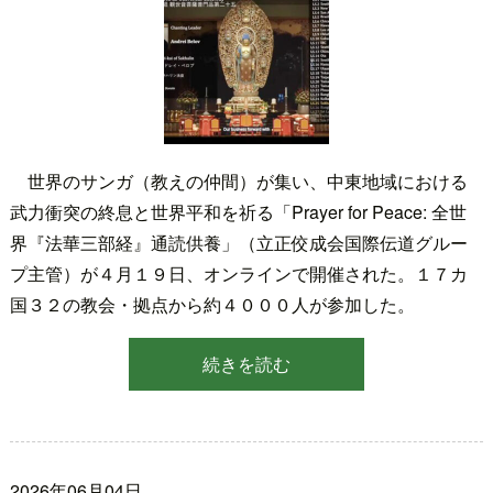
世界のサンガ（教えの仲間）が集い、中東地域における
武力衝突の終息と世界平和を祈る「Prayer for Peace: 全世
界『法華三部経』通読供養」（立正佼成会国際伝道グルー
プ主管）が４月１９日、オンラインで開催された。１７カ
国３２の教会・拠点から約４０００人が参加した。
続きを読む
2026年06月04日