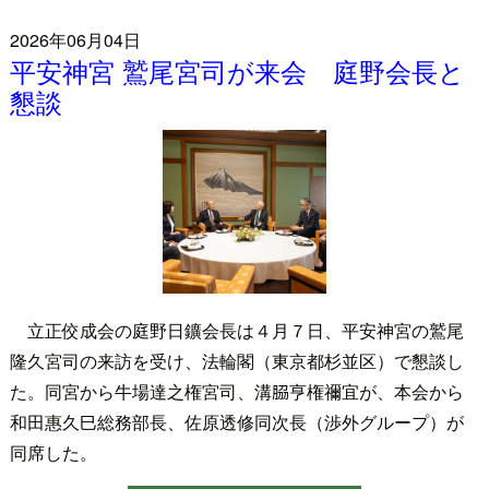
2026年06月04日
平安神宮 鷲尾宮司が来会 庭野会長と
懇談
立正佼成会の庭野日鑛会長は４月７日、平安神宮の鷲尾
隆久宮司の来訪を受け、法輪閣（東京都杉並区）で懇談し
た。同宮から牛場達之権宮司、溝𦚰亨権禰宜が、本会から
和田惠久巳総務部長、佐原透修同次長（渉外グループ）が
同席した。