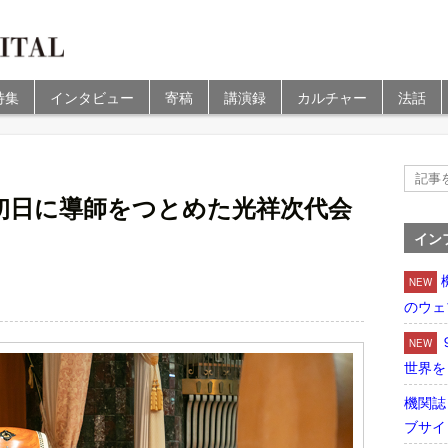
特集
インタビュー
寄稿
講演録
カルチャー
法話
初日に導師をつとめた光祥次代会
イン
NEW
のウェ
NEW
世界を
機関誌
ブサイ