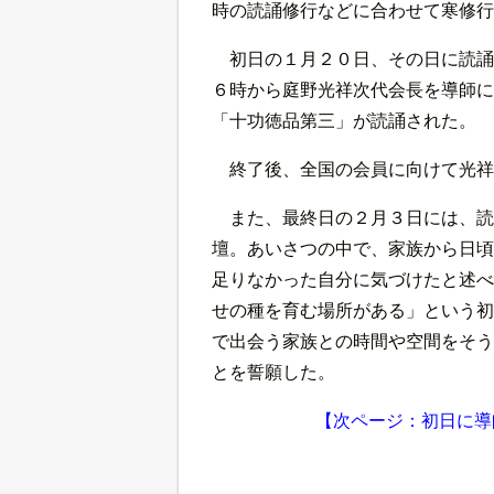
時の読誦修行などに合わせて寒修行
初日の１月２０日、その日に読誦
６時から庭野光祥次代会長を導師に
「十功徳品第三」が読誦された。
終了後、全国の会員に向けて光祥
また、最終日の２月３日には、読
壇。あいさつの中で、家族から日頃
足りなかった自分に気づけたと述べ
せの種を育む場所がある」という初
で出会う家族との時間や空間をそう
とを誓願した。
【次ページ：初日に導