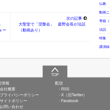
仏教
動画ニ
次の記事
寄稿（
」
大聖堂で「涅槃会」 庭野会長が法話
法話
ォー
（動画あり）
特集
講演録
TOP
社情報
配信
会社概要
RSS
プライバシーポリシー
X（旧Twitter）
サイトポリシー
Facebook
お問い合わせ