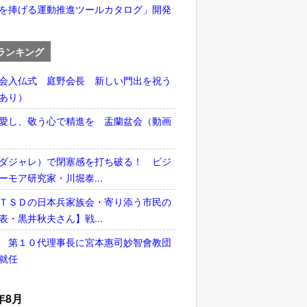
を捧げる運動推進ツールカタログ」開発
ランキング
会入仏式 庭野会長 新しい門出を祝う
あり）
愛し、敬う心で精進を 盂蘭盆会（動画
ダジャレ）で閉塞感を打ち破る！ ビジ
ーモア研究家・川堀泰...
ＴＳＤの日本兵家族会・寄り添う市民の
表・黒井秋夫さん】戦...
 第１０代理事長に宮本惠司妙智會教団
就任
年8月