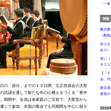
「一食
閲覧
鰍沢教
（動画
自らを
あり）
笑い（
ネスユ
【「Ｐ
会」代
日の「節分」までの１５日間、立正佼成会の大聖
新宗連
の読誦を通して新たな年の心構えをつくる「寒中
會長が
。期間中、会員は各家庭のご宝前で、大聖堂から
通じて参加。全国の教会でも同期間を中心に朝９
2026