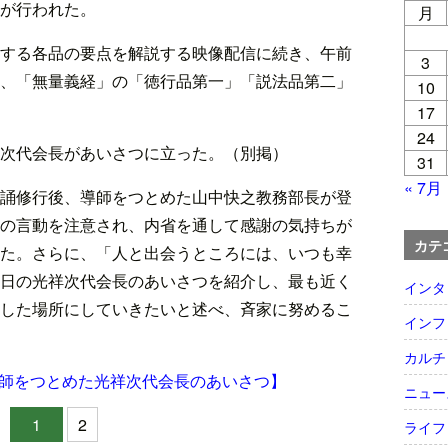
が行われた。
月
する各品の要点を解説する映像配信に続き、午前
3
、「無量義経」の「徳行品第一」「説法品第二」
10
17
24
次代会長があいさつに立った。（別掲）
31
« 7月
誦修行後、導師をつとめた山中快之教務部長が登
の言動を注意され、内省を通して感謝の気持ちが
カテ
た。さらに、「人と出会うところには、いつも幸
日の光祥次代会長のあいさつを紹介し、最も近く
インタ
した場所にしていきたいと述べ、斉家に努めるこ
インフ
カルチ
師をつとめた光祥次代会長のあいさつ】
ニュー
1
2
ライフ