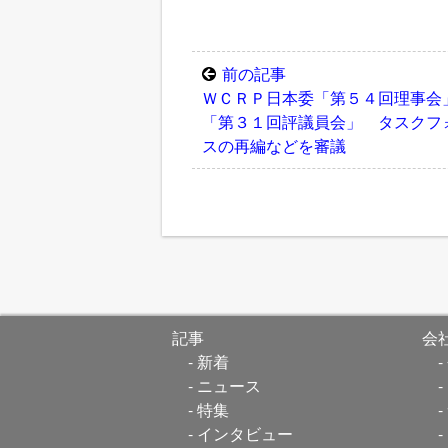
前の記事
ＷＣＲＰ日本委「第５４回理事会
「第３１回評議員会」 タスクフ
スの再編などを審議
記事
会
新着
ニュース
特集
インタビュー