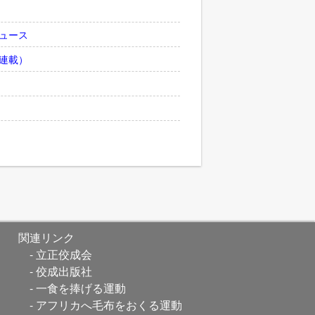
ュース
連載）
関連リンク
立正佼成会
佼成出版社
一食を捧げる運動
アフリカへ毛布をおくる運動