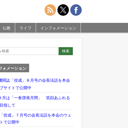
仏教
ライフ
インフォメーション
フォメーション
機関誌「佼成」８月号の会長法話を本会
ブサイトで公開中
９月は「一食啓発月間」 笑顔あふれる
目指して
「佼成」７月号の会長法話を本会のウェ
トで公開中