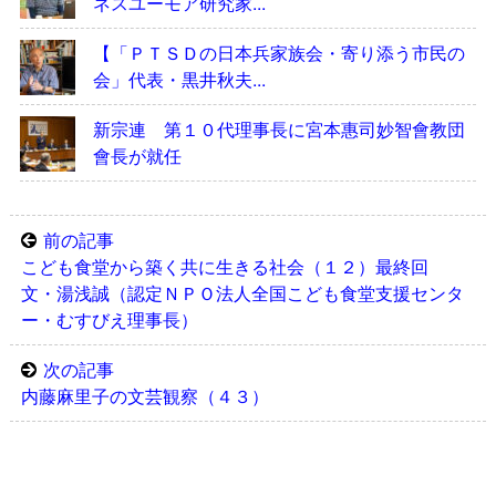
ネスユーモア研究家...
【「ＰＴＳＤの日本兵家族会・寄り添う市民の
会」代表・黒井秋夫...
新宗連 第１０代理事長に宮本惠司妙智會教団
會長が就任
前の記事
こども食堂から築く共に生きる社会（１２）最終回
文・湯浅誠（認定ＮＰＯ法人全国こども食堂支援センタ
ー・むすびえ理事長）
次の記事
内藤麻里子の文芸観察（４３）