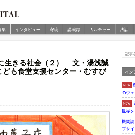
特集
インタビュー
寄稿
講演録
カルチャー
法話
に生きる社会（２） 文・湯浅誠
こども食堂支援センター・むすび
イン
NEW
のウェ
NEW
世界を
機関誌
ブサイ