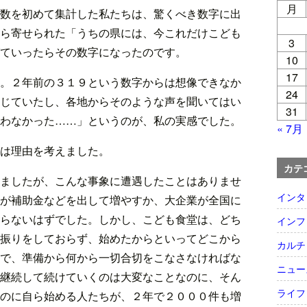
月
数を初めて集計した私たちは、驚くべき数字に出
ら寄せられた「うちの県には、今これだけこども
3
ていったらその数字になったのです。
10
17
。２年前の３１９という数字からは想像できなか
24
じていたし、各地からそのような声を聞いてはい
31
わなかった……」というのが、私の実感でした。
« 7月
は理由を考えました。
カテ
ましたが、こんな事象に遭遇したことはありませ
インタ
が補助金などを出して増やすか、大企業が全国に
らないはずでした。しかし、こども食堂は、どち
インフ
振りをしておらず、始めたからといってどこから
カルチ
で、準備から何から一切合切をこなさなければな
ニュー
継続して続けていくのは大変なことなのに、そん
ライフ
のに自ら始める人たちが、２年で２０００件も増