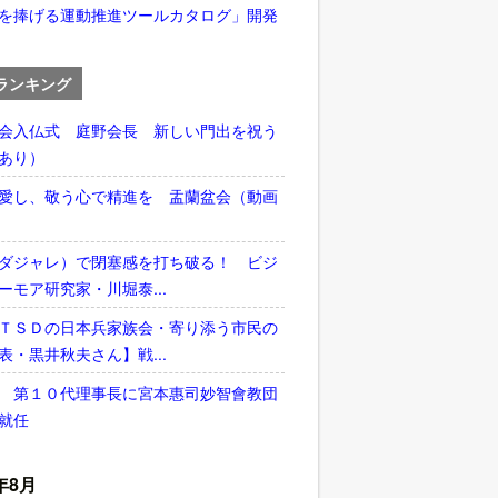
を捧げる運動推進ツールカタログ」開発
ランキング
会入仏式 庭野会長 新しい門出を祝う
あり）
愛し、敬う心で精進を 盂蘭盆会（動画
ダジャレ）で閉塞感を打ち破る！ ビジ
ーモア研究家・川堀泰...
ＴＳＤの日本兵家族会・寄り添う市民の
表・黒井秋夫さん】戦...
 第１０代理事長に宮本惠司妙智會教団
就任
年8月