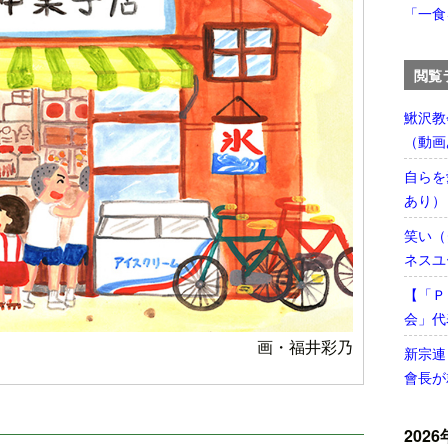
「一食
閲覧
鰍沢教
（動画
自らを
あり）
笑い（
ネスユ
【「Ｐ
会」代
画・福井彩乃
新宗連
會長が
2026