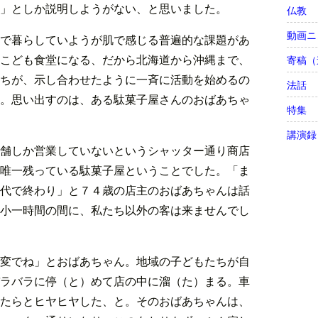
」としか説明しようがない、と思いました。
仏教
動画ニ
で暮らしていようが肌で感じる普遍的な課題があ
こども食堂になる、だから北海道から沖縄まで、
寄稿（
ちが、示し合わせたように一斉に活動を始めるの
法話
。思い出すのは、ある駄菓子屋さんのおばあちゃ
特集
講演録
舗しか営業していないというシャッター通り商店
唯一残っている駄菓子屋ということでした。「ま
代で終わり」と７４歳の店主のおばあちゃんは話
小一時間の間に、私たち以外の客は来ませんでし
変でね」とおばあちゃん。地域の子どもたちが自
ラバラに停（と）めて店の中に溜（た）まる。車
たらとヒヤヒヤした、と。そのおばあちゃんは、