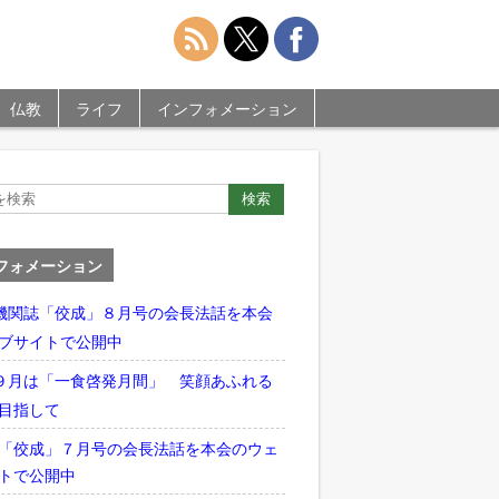
仏教
ライフ
インフォメーション
フォメーション
機関誌「佼成」８月号の会長法話を本会
ブサイトで公開中
９月は「一食啓発月間」 笑顔あふれる
目指して
「佼成」７月号の会長法話を本会のウェ
トで公開中