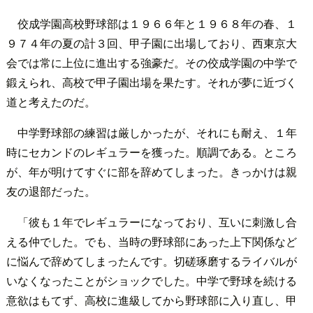
佼成学園高校野球部は１９６６年と１９６８年の春、１
９７４年の夏の計３回、甲子園に出場しており、西東京大
会では常に上位に進出する強豪だ。その佼成学園の中学で
鍛えられ、高校で甲子園出場を果たす。それが夢に近づく
道と考えたのだ。
中学野球部の練習は厳しかったが、それにも耐え、１年
時にセカンドのレギュラーを獲った。順調である。ところ
が、年が明けてすぐに部を辞めてしまった。きっかけは親
友の退部だった。
「彼も１年でレギュラーになっており、互いに刺激し合
える仲でした。でも、当時の野球部にあった上下関係など
に悩んで辞めてしまったんです。切磋琢磨するライバルが
いなくなったことがショックでした。中学で野球を続ける
意欲はもてず、高校に進級してから野球部に入り直し、甲