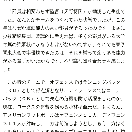
「部員は相変わらず監督（天野博氏）が勧誘した生徒で
した。なんとかチームをつくれていた状態でしたが、この
年はなぜか運動能力の高い部員がそろったのです。まさに
少数精鋭集団。常識的に考えれば、多くの部員がいる大学
付属の強豪校にかなうわけがないのですが、それでも春季
関東大会で準優勝できたのは、それを補って余りある能力
がある選手がいたからです。不思議な巡り合わせを感じま
した」
この時のチームで、オフェンスではランニングバック
（ＲＢ）として得点源となり、ディフェンスではコーナー
バック（ＣＢ）として失点の危機を防ぐ活躍をしたのが、
現在、ロータスの監督を務める小林孝至氏だ。もちろん、
アメリカンフットボールはオフェンス１１人、ディフェン
ス１１人が対峙し、一方は前進しようとし、もう一方はそ
れを食い止めようとするチームプレーであり、一人ずば抜