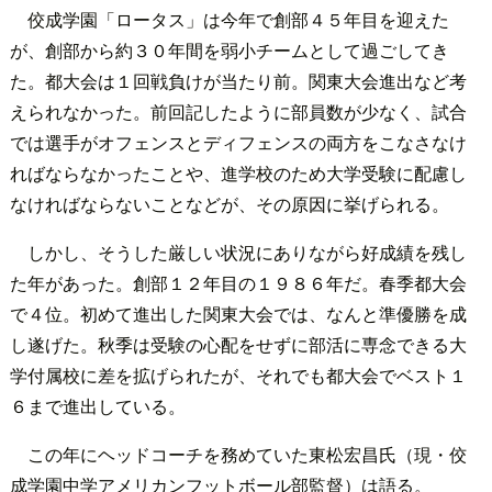
佼成学園「ロータス」は今年で創部４５年目を迎えた
が、創部から約３０年間を弱小チームとして過ごしてき
た。都大会は１回戦負けが当たり前。関東大会進出など考
えられなかった。前回記したように部員数が少なく、試合
では選手がオフェンスとディフェンスの両方をこなさなけ
ればならなかったことや、進学校のため大学受験に配慮し
なければならないことなどが、その原因に挙げられる。
しかし、そうした厳しい状況にありながら好成績を残し
た年があった。創部１２年目の１９８６年だ。春季都大会
で４位。初めて進出した関東大会では、なんと準優勝を成
し遂げた。秋季は受験の心配をせずに部活に専念できる大
学付属校に差を拡げられたが、それでも都大会でベスト１
６まで進出している。
この年にヘッドコーチを務めていた東松宏昌氏（現・佼
成学園中学アメリカンフットボール部監督）は語る。