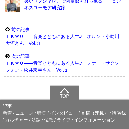
笑い（ダジャレ）で閉塞感を打ち破る！ ビジ
ネスユーモア研究家...
前の記事
ＴＫＷＯ――音楽とともにある人生♪ ホルン・小助川
大河さん Vol.３
次の記事
ＴＫＷＯ――音楽とともにある人生♪ テナー・サクソ
フォン・松井宏幸さん Vol.１
TOP
記事
新着
ニュース
特集
インタビュー
寄稿（連載）
講演録
カルチャー
法話
仏教
ライフ
インフォメーション