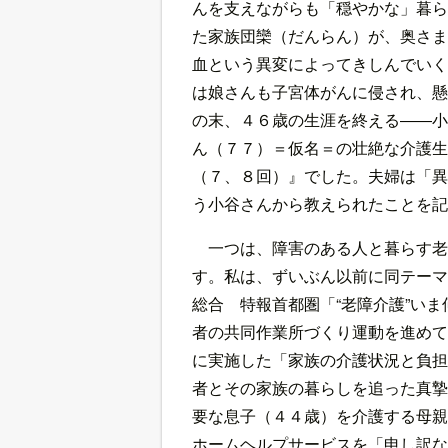
んを支えながらも「穏やかな」暮ら
た家族団欒（だんらん）が、奥さま
血という異変によってきしんでいく
は娘さんも子宮体がんに侵され、懸
の末、４６歳の生涯を終える――小
ん（７７）＝仮名＝の壮絶な介護生
（７、８回）』でした。夫婦は「異
う小谷さんから教えられたことを記
一つは、障害のある人と暮らす老
す。私は、ずいぶん以前に同テーマ
総合 特報首都圏「“老障介護”い
者の共同作業所づくり運動を進めて
に実施した「家族の介護状況と負担
者とその家族の暮らしを追った真摯
要な息子（４４歳）を介護する母親
ホームヘルプサービスを「申し訳な