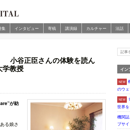
特集
インタビュー
寄稿
講演録
カルチャー
法話
） 小谷正臣さんの体験を読ん
大学教授
イン
NEW
のウェ
NEW
re”が紡
世界を
機関誌
ブサイ
ある娘さ