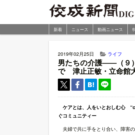
新着
ニュース
動画ニュース
2019年02月25日
ライフ
男たちの介護――（９
で 津止正敏・立命館
ケアとは、人をいとおしむ心 “ca
ぐコミュニティー
夫婦で共に手をとり合い、障害の