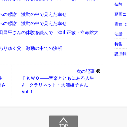
仏教
への感謝 激動の中で見えた幸せ
動画ニ
への感謝 激動の中で見えた幸せ
寄稿（
田昌平さんの体験を読んで 津止正敏・立命館大
法話
特集
わりゆく父 激動の中での決断
講演録
次の記事
生
ＴＫＷＯ――音楽とともにある人生
朗さ
♪ クラリネット・大浦綾子さん
Vol.１
TOP