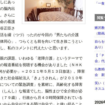
しにあっ
「一食
の脳内出
。さらに
閲覧
命の看護
鰍沢教
谷正臣さ
（動画
活を綴（つづ）ったのが今回の『男たちの介護
体同心」、つらくとも前を向いて生き抜こうとい
自らを
あり）
し、私のコメントに代えたいと思います。
【「Ｐ
親の課題、いわゆる「老障介護」というテーマで
会」代
の報道番組を視聴する機会がありました（ＮＨＫ
仏教精
ま何が必要か」＝２０１１年５月１３日放送）。障害
会 新
きた社会福祉法人「きょうされん」が２０１０年
笑い（
についての緊急調査」を素材に、高齢化する障害
ネスユ
（しんし）な報道でした。脳性まひで全介助が必
（７９歳）。行政から月４０時間保障されている
2026
いから自分ができる間は自分で」と使い切ること