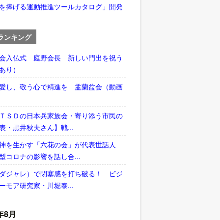
を捧げる運動推進ツールカタログ」開発
ランキング
会入仏式 庭野会長 新しい門出を祝う
あり）
愛し、敬う心で精進を 盂蘭盆会（動画
ＴＳＤの日本兵家族会・寄り添う市民の
表・黒井秋夫さん】戦...
神を生かす「六花の会」が代表世話人
型コロナの影響を話し合...
ダジャレ）で閉塞感を打ち破る！ ビジ
ーモア研究家・川堀泰...
年8月