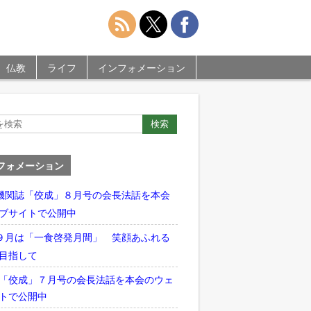
仏教
ライフ
インフォメーション
フォメーション
機関誌「佼成」８月号の会長法話を本会
ブサイトで公開中
９月は「一食啓発月間」 笑顔あふれる
目指して
「佼成」７月号の会長法話を本会のウェ
トで公開中