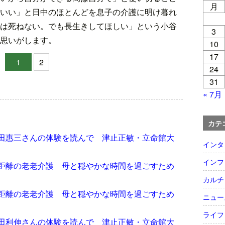
月
いい」と日中のほとんどを息子の介護に明け暮れ
は死ねない。でも長生きしてほしい」という小谷
3
思いがします。
10
17
1
2
24
31
« 7月
カテ
田惠三さんの体験を読んで 津止正敏・立命館大
インタ
インフ
距離の老老介護 母と穏やかな時間を過ごすため
カルチ
距離の老老介護 母と穏やかな時間を過ごすため
ニュー
ライフ
田利伸さんの体験を読んで 津止正敏・立命館大