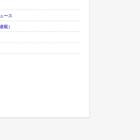
ュース
連載）